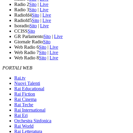
Radio 2
Sito
|
Live
Radio 3
Sito
|
Live
Radiofd4
Sito
|
Live
Radiofd5
Sito
|
Live
Isoradio
Sito
|
Live
CCISS
Sito
GR Parlamento
Sito
|
Live
Giornale Radio
Sito
Web Radio 6
Sito
|
Live
Web Radio 7
Sito
|
Live
Web Radio 8
Sito
|
Live
PORTALI WEB
Rai.tv
Nuovi Talenti
Rai Educational
Rai Fiction
Rai Cinema
Rai Teche
Rai International
Rai Eri
Orchestra Sinfonica
Rai World
Rai Letteratura