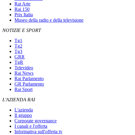
Rai Arte
Rai 150
Prix Italia
Museo della radio e della televisione
NOTIZIE E SPORT
Tg1
Tg2
Tg3
GRR
TgR
Televideo
Rai News
Rai Parlamento
GR Parlamento
Rai Sport
L'AZIENDA RAI
L'azienda
Il gruppo
Corporate governance
I canali e l'offerta
Informativa sull'offerta tv