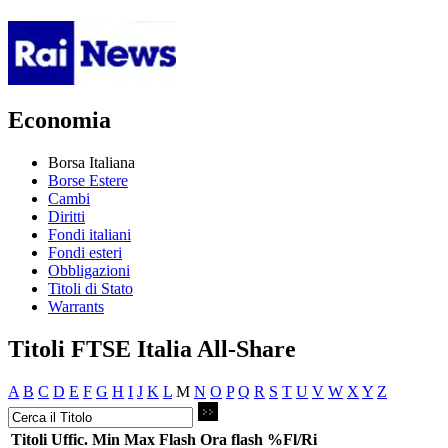
Economia
Borsa Italiana
Borse Estere
Cambi
Diritti
Fondi italiani
Fondi esteri
Obbligazioni
Titoli di Stato
Warrants
Titoli FTSE Italia All-Share
A
B
C
D
E
F
G
H
I
J
K
L
M
N
O
P
Q
R
S
T
U
V
W
X
Y
Z
Titoli
Uffic.
Min
Max
Flash
Ora flash
%Fl/Ri