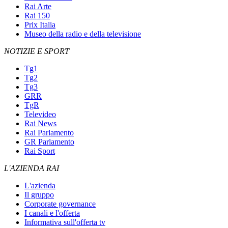
Rai Arte
Rai 150
Prix Italia
Museo della radio e della televisione
NOTIZIE E SPORT
Tg1
Tg2
Tg3
GRR
TgR
Televideo
Rai News
Rai Parlamento
GR Parlamento
Rai Sport
L'AZIENDA RAI
L'azienda
Il gruppo
Corporate governance
I canali e l'offerta
Informativa sull'offerta tv