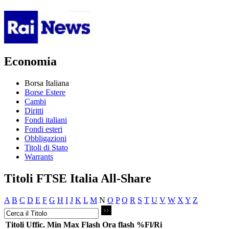
Economia
Borsa Italiana
Borse Estere
Cambi
Diritti
Fondi italiani
Fondi esteri
Obbligazioni
Titoli di Stato
Warrants
Titoli FTSE Italia All-Share
A
B
C
D
E
F
G
H
I
J
K
L
M
N
O
P
Q
R
S
T
U
V
W
X
Y
Z
Titoli
Uffic.
Min
Max
Flash
Ora flash
%Fl/Ri