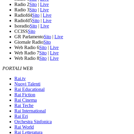
Radio 2
Sito
|
Live
Radio 3
Sito
|
Live
Radiofd4
Sito
|
Live
Radiofd5
Sito
|
Live
Isoradio
Sito
|
Live
CCISS
Sito
GR Parlamento
Sito
|
Live
Giornale Radio
Sito
Web Radio 6
Sito
|
Live
Web Radio 7
Sito
|
Live
Web Radio 8
Sito
|
Live
PORTALI WEB
Rai.tv
Nuovi Talenti
Rai Educational
Rai Fiction
Rai Cinema
Rai Teche
Rai International
Rai Eri
Orchestra Sinfonica
Rai World
Rai Letteratura