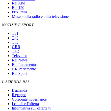
Rai Arte
Rai 150
Prix Italia
Museo della radio e della televisione
NOTIZIE E SPORT
Tg1
Tg2
Tg3
GRR
TgR
Televideo
Rai News
Rai Parlamento
GR Parlamento
Rai Sport
L'AZIENDA RAI
L'azienda
Il gruppo
Corporate governance
I canali e l'offerta
Informativa sull'offerta tv