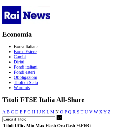
Economia
Borsa Italiana
Borse Estere
Cambi
Diritti
Fondi italiani
Fondi esteri
Obbligazioni
Titoli di Stato
Warrants
Titoli FTSE Italia All-Share
A
B
C
D
E
F
G
H
I
J
K
L
M
N
O
P
Q
R
S
T
U
V
W
X
Y
Z
Titoli
Uffic.
Min
Max
Flash
Ora flash
%Fl/Ri