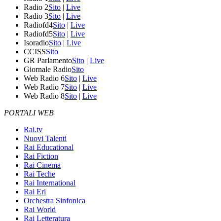
Radio 2
Sito
|
Live
Radio 3
Sito
|
Live
Radiofd4
Sito
|
Live
Radiofd5
Sito
|
Live
Isoradio
Sito
|
Live
CCISS
Sito
GR Parlamento
Sito
|
Live
Giornale Radio
Sito
Web Radio 6
Sito
|
Live
Web Radio 7
Sito
|
Live
Web Radio 8
Sito
|
Live
PORTALI WEB
Rai.tv
Nuovi Talenti
Rai Educational
Rai Fiction
Rai Cinema
Rai Teche
Rai International
Rai Eri
Orchestra Sinfonica
Rai World
Rai Letteratura