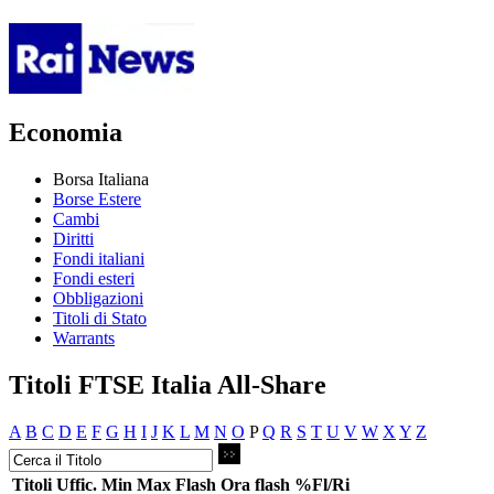
Economia
Borsa Italiana
Borse Estere
Cambi
Diritti
Fondi italiani
Fondi esteri
Obbligazioni
Titoli di Stato
Warrants
Titoli FTSE Italia All-Share
A
B
C
D
E
F
G
H
I
J
K
L
M
N
O
P
Q
R
S
T
U
V
W
X
Y
Z
Titoli
Uffic.
Min
Max
Flash
Ora flash
%Fl/Ri