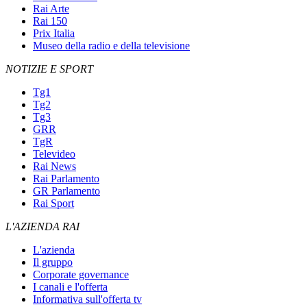
Rai Arte
Rai 150
Prix Italia
Museo della radio e della televisione
NOTIZIE E SPORT
Tg1
Tg2
Tg3
GRR
TgR
Televideo
Rai News
Rai Parlamento
GR Parlamento
Rai Sport
L'AZIENDA RAI
L'azienda
Il gruppo
Corporate governance
I canali e l'offerta
Informativa sull'offerta tv