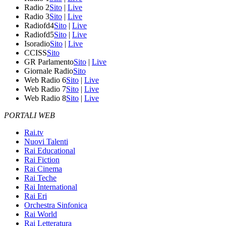
Radio 2
Sito
|
Live
Radio 3
Sito
|
Live
Radiofd4
Sito
|
Live
Radiofd5
Sito
|
Live
Isoradio
Sito
|
Live
CCISS
Sito
GR Parlamento
Sito
|
Live
Giornale Radio
Sito
Web Radio 6
Sito
|
Live
Web Radio 7
Sito
|
Live
Web Radio 8
Sito
|
Live
PORTALI WEB
Rai.tv
Nuovi Talenti
Rai Educational
Rai Fiction
Rai Cinema
Rai Teche
Rai International
Rai Eri
Orchestra Sinfonica
Rai World
Rai Letteratura