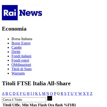
Economia
Borsa Italiana
Borse Estere
Cambi
Diritti
Fondi italiani
Fondi esteri
Obbligazioni
Titoli di Stato
Warrants
Titoli FTSE Italia All-Share
A
B
C
D
E
F
G
H
I
J
K
L
M
N
O
P
Q
R
S
T
U
V
W
X
Y
Z
Titoli
Uffic.
Min
Max
Flash
Ora flash
%Fl/Ri