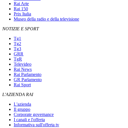
Rai Arte
Rai 150
Prix Italia
Museo della radio e della televisione
NOTIZIE E SPORT
Tg1
Tg2
Tg3
GRR
TgR
Televideo
Rai News
Rai Parlamento
GR Parlamento
Rai Sport
L'AZIENDA RAI
L'azienda
Il gruppo
Corporate governance
I canali e l'offerta
Informativa sull'offerta tv