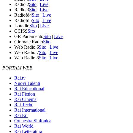
Radio 2
Sito
|
Live
Radio 3
Sito
|
Live
Radiofd4
Sito
|
Live
Radiofd5
Sito
|
Live
Isoradio
Sito
|
Live
CCISS
Sito
GR Parlamento
Sito
|
Live
Giornale Radio
Sito
Web Radio 6
Sito
|
Live
Web Radio 7
Sito
|
Live
Web Radio 8
Sito
|
Live
PORTALI WEB
Rai.tv
Nuovi Talenti
Rai Educational
Rai Fiction
Rai Cinema
Rai Teche
Rai International
Rai Eri
Orchestra Sinfonica
Rai World
Rai Letteratura