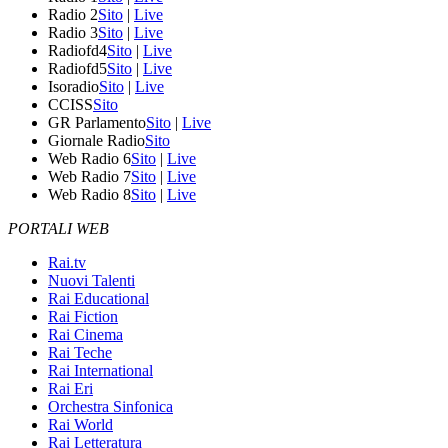
Radio 2
Sito
|
Live
Radio 3
Sito
|
Live
Radiofd4
Sito
|
Live
Radiofd5
Sito
|
Live
Isoradio
Sito
|
Live
CCISS
Sito
GR Parlamento
Sito
|
Live
Giornale Radio
Sito
Web Radio 6
Sito
|
Live
Web Radio 7
Sito
|
Live
Web Radio 8
Sito
|
Live
PORTALI WEB
Rai.tv
Nuovi Talenti
Rai Educational
Rai Fiction
Rai Cinema
Rai Teche
Rai International
Rai Eri
Orchestra Sinfonica
Rai World
Rai Letteratura