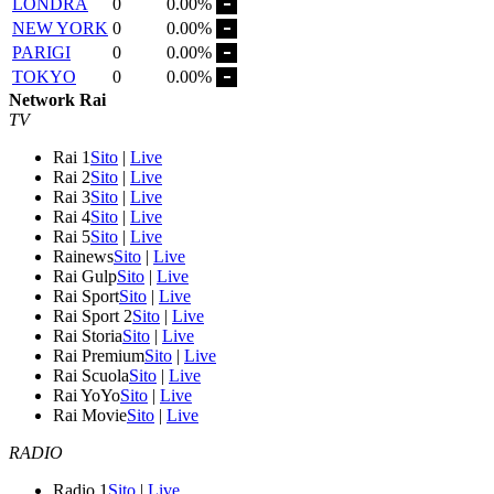
LONDRA
0
0.00%
NEW YORK
0
0.00%
PARIGI
0
0.00%
TOKYO
0
0.00%
Network Rai
TV
Rai 1
Sito
|
Live
Rai 2
Sito
|
Live
Rai 3
Sito
|
Live
Rai 4
Sito
|
Live
Rai 5
Sito
|
Live
Rainews
Sito
|
Live
Rai Gulp
Sito
|
Live
Rai Sport
Sito
|
Live
Rai Sport 2
Sito
|
Live
Rai Storia
Sito
|
Live
Rai Premium
Sito
|
Live
Rai Scuola
Sito
|
Live
Rai YoYo
Sito
|
Live
Rai Movie
Sito
|
Live
RADIO
Radio 1
Sito
|
Live