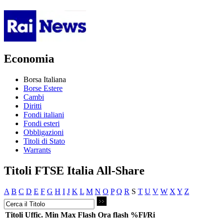
Economia
Borsa Italiana
Borse Estere
Cambi
Diritti
Fondi italiani
Fondi esteri
Obbligazioni
Titoli di Stato
Warrants
Titoli FTSE Italia All-Share
A
B
C
D
E
F
G
H
I
J
K
L
M
N
O
P
Q
R
S
T
U
V
W
X
Y
Z
Titoli
Uffic.
Min
Max
Flash
Ora flash
%Fl/Ri