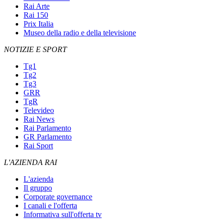
Rai Arte
Rai 150
Prix Italia
Museo della radio e della televisione
NOTIZIE E SPORT
Tg1
Tg2
Tg3
GRR
TgR
Televideo
Rai News
Rai Parlamento
GR Parlamento
Rai Sport
L'AZIENDA RAI
L'azienda
Il gruppo
Corporate governance
I canali e l'offerta
Informativa sull'offerta tv