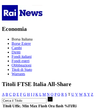
Economia
Borsa Italiana
Borse Estere
Cambi
Diritti
Fondi italiani
Fondi esteri
Obbligazioni
Titoli di Stato
Warrants
Titoli FTSE Italia All-Share
A
B
C
D
E
F
G
H
I
J
K
L
M
N
O
P
Q
R
S
T
U
V
W
X
Y
Z
Titoli
Uffic.
Min
Max
Flash
Ora flash
%Fl/Ri