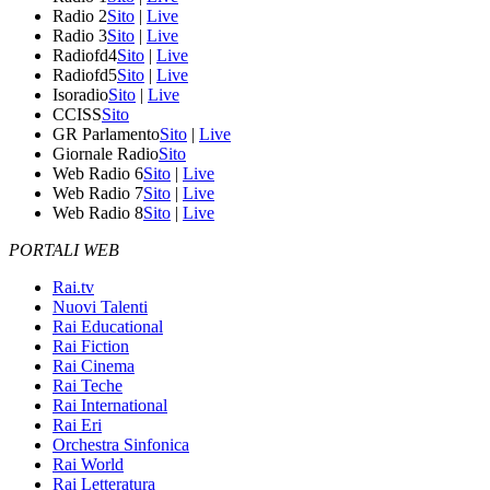
Radio 2
Sito
|
Live
Radio 3
Sito
|
Live
Radiofd4
Sito
|
Live
Radiofd5
Sito
|
Live
Isoradio
Sito
|
Live
CCISS
Sito
GR Parlamento
Sito
|
Live
Giornale Radio
Sito
Web Radio 6
Sito
|
Live
Web Radio 7
Sito
|
Live
Web Radio 8
Sito
|
Live
PORTALI WEB
Rai.tv
Nuovi Talenti
Rai Educational
Rai Fiction
Rai Cinema
Rai Teche
Rai International
Rai Eri
Orchestra Sinfonica
Rai World
Rai Letteratura