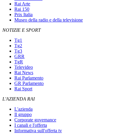
Rai Arte
Rai 150
Prix Italia
Museo della radio e della televisione
NOTIZIE E SPORT
Tg1
Tg2
Tg3
GRR
TgR
Televideo
Rai News
Rai Parlamento
GR Parlamento
Rai Sport
L'AZIENDA RAI
L'azienda
Il gruppo
Corporate governance
I canali e l'offerta
Informativa sull'offerta tv