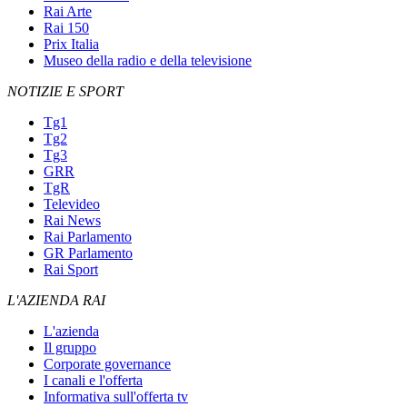
Rai Arte
Rai 150
Prix Italia
Museo della radio e della televisione
NOTIZIE E SPORT
Tg1
Tg2
Tg3
GRR
TgR
Televideo
Rai News
Rai Parlamento
GR Parlamento
Rai Sport
L'AZIENDA RAI
L'azienda
Il gruppo
Corporate governance
I canali e l'offerta
Informativa sull'offerta tv