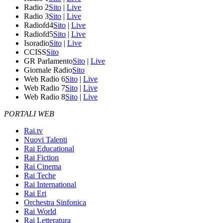
Radio 2
Sito
|
Live
Radio 3
Sito
|
Live
Radiofd4
Sito
|
Live
Radiofd5
Sito
|
Live
Isoradio
Sito
|
Live
CCISS
Sito
GR Parlamento
Sito
|
Live
Giornale Radio
Sito
Web Radio 6
Sito
|
Live
Web Radio 7
Sito
|
Live
Web Radio 8
Sito
|
Live
PORTALI WEB
Rai.tv
Nuovi Talenti
Rai Educational
Rai Fiction
Rai Cinema
Rai Teche
Rai International
Rai Eri
Orchestra Sinfonica
Rai World
Rai Letteratura