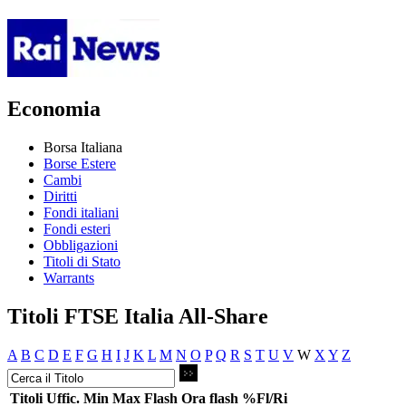
Economia
Borsa Italiana
Borse Estere
Cambi
Diritti
Fondi italiani
Fondi esteri
Obbligazioni
Titoli di Stato
Warrants
Titoli FTSE Italia All-Share
A
B
C
D
E
F
G
H
I
J
K
L
M
N
O
P
Q
R
S
T
U
V
W
X
Y
Z
Titoli
Uffic.
Min
Max
Flash
Ora flash
%Fl/Ri