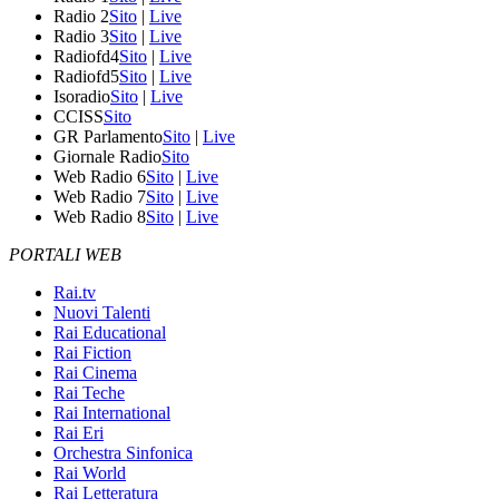
Radio 2
Sito
|
Live
Radio 3
Sito
|
Live
Radiofd4
Sito
|
Live
Radiofd5
Sito
|
Live
Isoradio
Sito
|
Live
CCISS
Sito
GR Parlamento
Sito
|
Live
Giornale Radio
Sito
Web Radio 6
Sito
|
Live
Web Radio 7
Sito
|
Live
Web Radio 8
Sito
|
Live
PORTALI WEB
Rai.tv
Nuovi Talenti
Rai Educational
Rai Fiction
Rai Cinema
Rai Teche
Rai International
Rai Eri
Orchestra Sinfonica
Rai World
Rai Letteratura