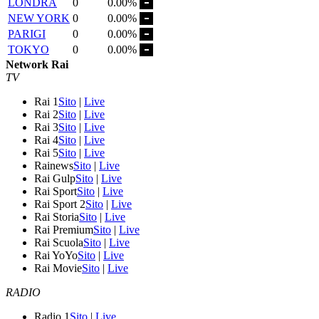
LONDRA
0
0.00%
NEW YORK
0
0.00%
PARIGI
0
0.00%
TOKYO
0
0.00%
Network Rai
TV
Rai 1
Sito
|
Live
Rai 2
Sito
|
Live
Rai 3
Sito
|
Live
Rai 4
Sito
|
Live
Rai 5
Sito
|
Live
Rainews
Sito
|
Live
Rai Gulp
Sito
|
Live
Rai Sport
Sito
|
Live
Rai Sport 2
Sito
|
Live
Rai Storia
Sito
|
Live
Rai Premium
Sito
|
Live
Rai Scuola
Sito
|
Live
Rai YoYo
Sito
|
Live
Rai Movie
Sito
|
Live
RADIO
Radio 1
Sito
|
Live