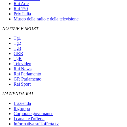
Rai Arte
Rai 150
Prix Italia
Museo della radio e della televisione
NOTIZIE E SPORT
Tg1
Tg2
Tg3
GRR
TgR
Televideo
Rai News
Rai Parlamento
GR Parlamento
Rai Sport
L'AZIENDA RAI
L'azienda
Il gruppo
Corporate governance
I canali e l'offerta
Informativa sull'offerta tv