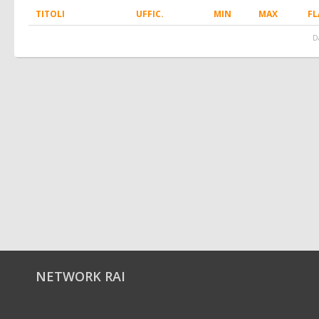
TITOLI
UFFIC.
MIN
MAX
FL
Da
NETWORK RAI