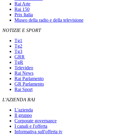
Rai Arte
Rai 150
Prix Italia
Museo della radio e della televisione
NOTIZIE E SPORT
Tg1
Tg2
Tg3
GRR
TgR
Televideo
Rai News
Rai Parlamento
GR Parlamento
Rai Sport
L'AZIENDA RAI
L'azienda
Il gruppo
Corporate governance
I canali e l'offerta
Informativa sull'offerta tv