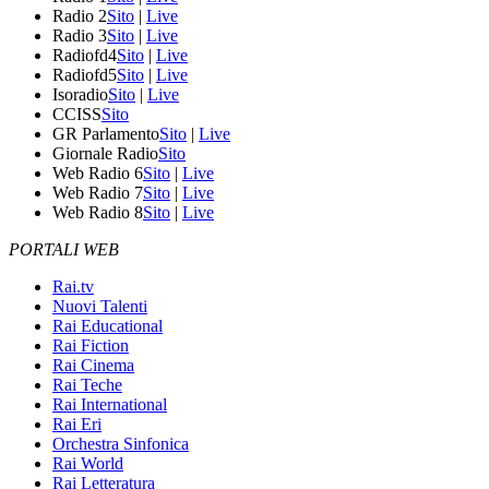
Radio 2
Sito
|
Live
Radio 3
Sito
|
Live
Radiofd4
Sito
|
Live
Radiofd5
Sito
|
Live
Isoradio
Sito
|
Live
CCISS
Sito
GR Parlamento
Sito
|
Live
Giornale Radio
Sito
Web Radio 6
Sito
|
Live
Web Radio 7
Sito
|
Live
Web Radio 8
Sito
|
Live
PORTALI WEB
Rai.tv
Nuovi Talenti
Rai Educational
Rai Fiction
Rai Cinema
Rai Teche
Rai International
Rai Eri
Orchestra Sinfonica
Rai World
Rai Letteratura