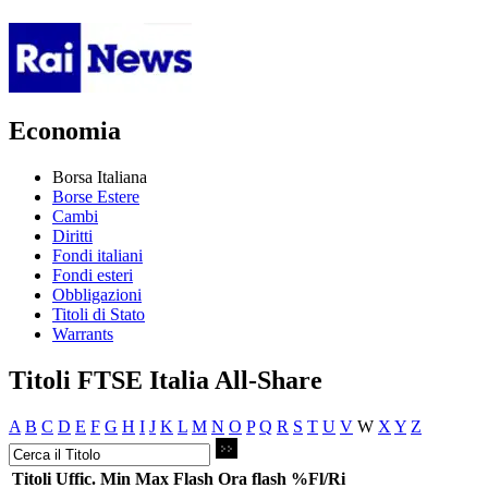
Economia
Borsa Italiana
Borse Estere
Cambi
Diritti
Fondi italiani
Fondi esteri
Obbligazioni
Titoli di Stato
Warrants
Titoli FTSE Italia All-Share
A
B
C
D
E
F
G
H
I
J
K
L
M
N
O
P
Q
R
S
T
U
V
W
X
Y
Z
Titoli
Uffic.
Min
Max
Flash
Ora flash
%Fl/Ri