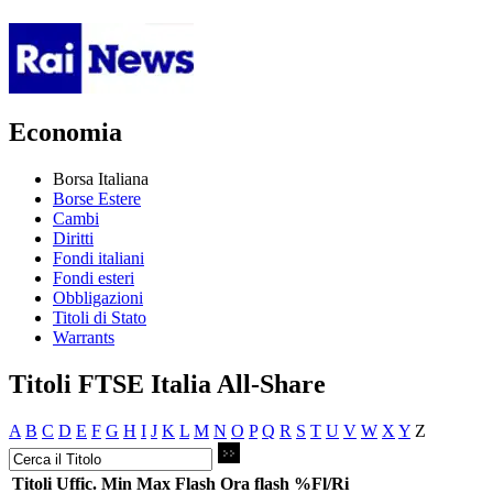
Economia
Borsa Italiana
Borse Estere
Cambi
Diritti
Fondi italiani
Fondi esteri
Obbligazioni
Titoli di Stato
Warrants
Titoli FTSE Italia All-Share
A
B
C
D
E
F
G
H
I
J
K
L
M
N
O
P
Q
R
S
T
U
V
W
X
Y
Z
Titoli
Uffic.
Min
Max
Flash
Ora flash
%Fl/Ri