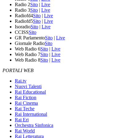
Radio 2
Sito
|
Live
Radio 3
Sito
|
Live
Radiofd4
Sito
|
Live
Radiofd5
Sito
|
Live
Isoradio
Sito
|
Live
CCISS
Sito
GR Parlamento
Sito
|
Live
Giornale Radio
Sito
Web Radio 6
Sito
|
Live
Web Radio 7
Sito
|
Live
Web Radio 8
Sito
|
Live
PORTALI WEB
Rai.tv
Nuovi Talenti
Rai Educational
Rai Fiction
Rai Cinema
Rai Teche
Rai International
Rai Eri
Orchestra Sinfonica
Rai World
Rai Letteratura