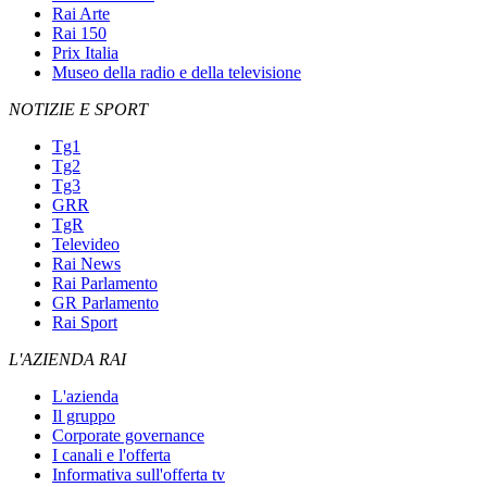
Rai Arte
Rai 150
Prix Italia
Museo della radio e della televisione
NOTIZIE E SPORT
Tg1
Tg2
Tg3
GRR
TgR
Televideo
Rai News
Rai Parlamento
GR Parlamento
Rai Sport
L'AZIENDA RAI
L'azienda
Il gruppo
Corporate governance
I canali e l'offerta
Informativa sull'offerta tv