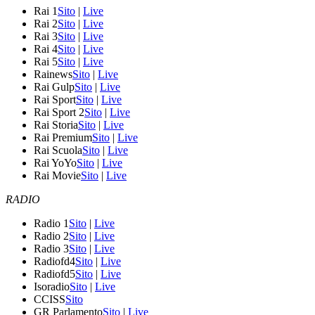
Rai 1
Sito
|
Live
Rai 2
Sito
|
Live
Rai 3
Sito
|
Live
Rai 4
Sito
|
Live
Rai 5
Sito
|
Live
Rainews
Sito
|
Live
Rai Gulp
Sito
|
Live
Rai Sport
Sito
|
Live
Rai Sport 2
Sito
|
Live
Rai Storia
Sito
|
Live
Rai Premium
Sito
|
Live
Rai Scuola
Sito
|
Live
Rai YoYo
Sito
|
Live
Rai Movie
Sito
|
Live
RADIO
Radio 1
Sito
|
Live
Radio 2
Sito
|
Live
Radio 3
Sito
|
Live
Radiofd4
Sito
|
Live
Radiofd5
Sito
|
Live
Isoradio
Sito
|
Live
CCISS
Sito
GR Parlamento
Sito
|
Live