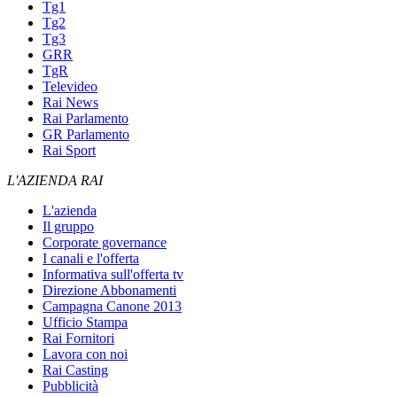
Tg1
Tg2
Tg3
GRR
TgR
Televideo
Rai News
Rai Parlamento
GR Parlamento
Rai Sport
L'AZIENDA RAI
L'azienda
Il gruppo
Corporate governance
I canali e l'offerta
Informativa sull'offerta tv
Direzione Abbonamenti
Campagna Canone 2013
Ufficio Stampa
Rai Fornitori
Lavora con noi
Rai Casting
Pubblicità