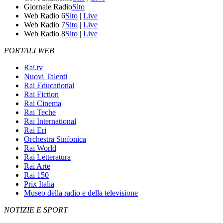
Giornale Radio
Sito
Web Radio 6
Sito
|
Live
Web Radio 7
Sito
|
Live
Web Radio 8
Sito
|
Live
PORTALI WEB
Rai.tv
Nuovi Talenti
Rai Educational
Rai Fiction
Rai Cinema
Rai Teche
Rai International
Rai Eri
Orchestra Sinfonica
Rai World
Rai Letteratura
Rai Arte
Rai 150
Prix Italia
Museo della radio e della televisione
NOTIZIE E SPORT