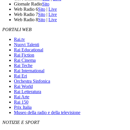
Giornale Radio
Sito
Web Radio 6
Sito
|
Live
Web Radio 7
Sito
|
Live
Web Radio 8
Sito
|
Live
PORTALI WEB
Rai.tv
Nuovi Talenti
Rai Educational
Rai Fiction
Rai Cinema
Rai Teche
Rai International
Rai Eri
Orchestra Sinfonica
Rai World
Rai Letteratura
Rai Arte
Rai 150
Prix Italia
Museo della radio e della televisione
NOTIZIE E SPORT