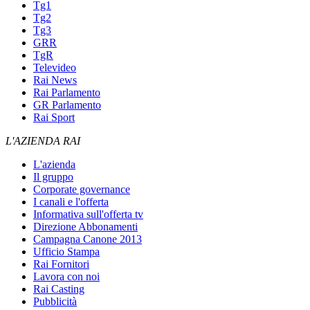
Tg1
Tg2
Tg3
GRR
TgR
Televideo
Rai News
Rai Parlamento
GR Parlamento
Rai Sport
L'AZIENDA RAI
L'azienda
Il gruppo
Corporate governance
I canali e l'offerta
Informativa sull'offerta tv
Direzione Abbonamenti
Campagna Canone 2013
Ufficio Stampa
Rai Fornitori
Lavora con noi
Rai Casting
Pubblicità