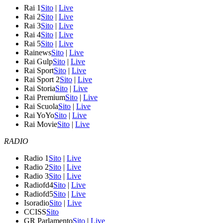
Rai 1
Sito
|
Live
Rai 2
Sito
|
Live
Rai 3
Sito
|
Live
Rai 4
Sito
|
Live
Rai 5
Sito
|
Live
Rainews
Sito
|
Live
Rai Gulp
Sito
|
Live
Rai Sport
Sito
|
Live
Rai Sport 2
Sito
|
Live
Rai Storia
Sito
|
Live
Rai Premium
Sito
|
Live
Rai Scuola
Sito
|
Live
Rai YoYo
Sito
|
Live
Rai Movie
Sito
|
Live
RADIO
Radio 1
Sito
|
Live
Radio 2
Sito
|
Live
Radio 3
Sito
|
Live
Radiofd4
Sito
|
Live
Radiofd5
Sito
|
Live
Isoradio
Sito
|
Live
CCISS
Sito
GR Parlamento
Sito
|
Live