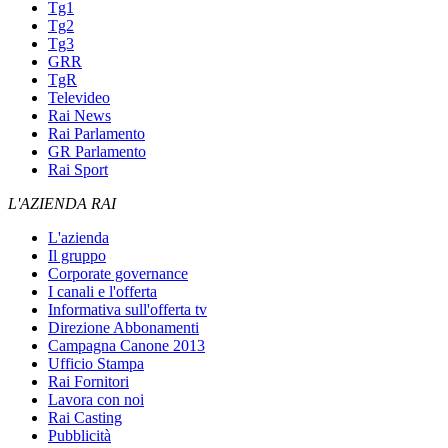
Tg1
Tg2
Tg3
GRR
TgR
Televideo
Rai News
Rai Parlamento
GR Parlamento
Rai Sport
L'AZIENDA RAI
L'azienda
Il gruppo
Corporate governance
I canali e l'offerta
Informativa sull'offerta tv
Direzione Abbonamenti
Campagna Canone 2013
Ufficio Stampa
Rai Fornitori
Lavora con noi
Rai Casting
Pubblicità