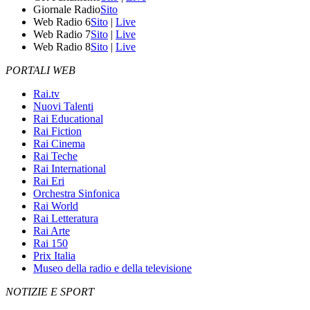
Giornale Radio
Sito
Web Radio 6
Sito
|
Live
Web Radio 7
Sito
|
Live
Web Radio 8
Sito
|
Live
PORTALI WEB
Rai.tv
Nuovi Talenti
Rai Educational
Rai Fiction
Rai Cinema
Rai Teche
Rai International
Rai Eri
Orchestra Sinfonica
Rai World
Rai Letteratura
Rai Arte
Rai 150
Prix Italia
Museo della radio e della televisione
NOTIZIE E SPORT