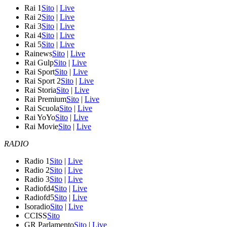
Rai 1
Sito
|
Live
Rai 2
Sito
|
Live
Rai 3
Sito
|
Live
Rai 4
Sito
|
Live
Rai 5
Sito
|
Live
Rainews
Sito
|
Live
Rai Gulp
Sito
|
Live
Rai Sport
Sito
|
Live
Rai Sport 2
Sito
|
Live
Rai Storia
Sito
|
Live
Rai Premium
Sito
|
Live
Rai Scuola
Sito
|
Live
Rai YoYo
Sito
|
Live
Rai Movie
Sito
|
Live
RADIO
Radio 1
Sito
|
Live
Radio 2
Sito
|
Live
Radio 3
Sito
|
Live
Radiofd4
Sito
|
Live
Radiofd5
Sito
|
Live
Isoradio
Sito
|
Live
CCISS
Sito
GR Parlamento
Sito
|
Live