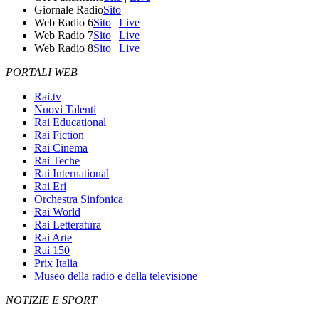
Giornale Radio
Sito
Web Radio 6
Sito
|
Live
Web Radio 7
Sito
|
Live
Web Radio 8
Sito
|
Live
PORTALI WEB
Rai.tv
Nuovi Talenti
Rai Educational
Rai Fiction
Rai Cinema
Rai Teche
Rai International
Rai Eri
Orchestra Sinfonica
Rai World
Rai Letteratura
Rai Arte
Rai 150
Prix Italia
Museo della radio e della televisione
NOTIZIE E SPORT