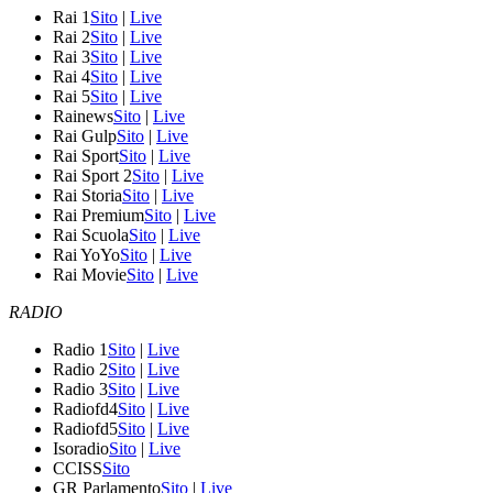
Rai 1
Sito
|
Live
Rai 2
Sito
|
Live
Rai 3
Sito
|
Live
Rai 4
Sito
|
Live
Rai 5
Sito
|
Live
Rainews
Sito
|
Live
Rai Gulp
Sito
|
Live
Rai Sport
Sito
|
Live
Rai Sport 2
Sito
|
Live
Rai Storia
Sito
|
Live
Rai Premium
Sito
|
Live
Rai Scuola
Sito
|
Live
Rai YoYo
Sito
|
Live
Rai Movie
Sito
|
Live
RADIO
Radio 1
Sito
|
Live
Radio 2
Sito
|
Live
Radio 3
Sito
|
Live
Radiofd4
Sito
|
Live
Radiofd5
Sito
|
Live
Isoradio
Sito
|
Live
CCISS
Sito
GR Parlamento
Sito
|
Live