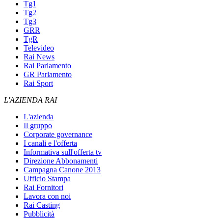
Tg1
Tg2
Tg3
GRR
TgR
Televideo
Rai News
Rai Parlamento
GR Parlamento
Rai Sport
L'AZIENDA RAI
L'azienda
Il gruppo
Corporate governance
I canali e l'offerta
Informativa sull'offerta tv
Direzione Abbonamenti
Campagna Canone 2013
Ufficio Stampa
Rai Fornitori
Lavora con noi
Rai Casting
Pubblicità