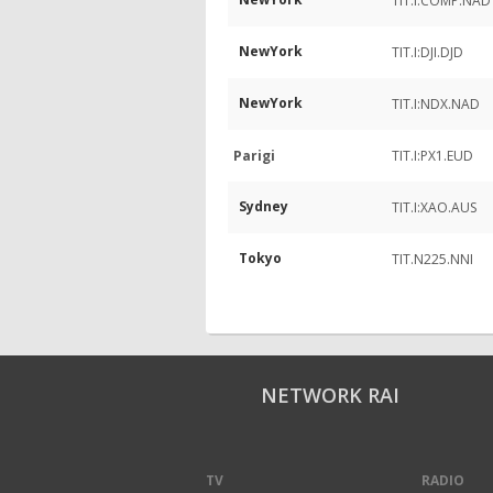
TIT.I:COMP.NAD
NewYork
TIT.I:DJI.DJD
NewYork
TIT.I:NDX.NAD
Parigi
TIT.I:PX1.EUD
Sydney
TIT.I:XAO.AUS
Tokyo
TIT.N225.NNI
NETWORK RAI
TV
RADIO