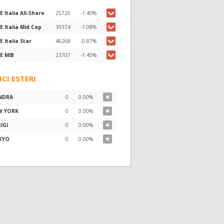
E Italia All-Share
25720
-1.40%
E Italia Mid Cap
39374
-1.08%
E Italia Star
46268
-0.87%
E MIB
23707
-1.45%
ICI ESTERI
NDRA
0
0.00%
W YORK
0
0.00%
IGI
0
0.00%
KYO
0
0.00%