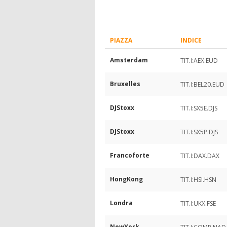
PIAZZA
INDICE
Amsterdam
TIT.I:AEX.EUD
Bruxelles
TIT.I:BEL20.EUD
DJStoxx
TIT.I:SX5E.DJS
DJStoxx
TIT.I:SX5P.DJS
Francoforte
TIT.I:DAX.DAX
HongKong
TIT.I:HSI.HSN
Londra
TIT.I:UKX.FSE
NewYork