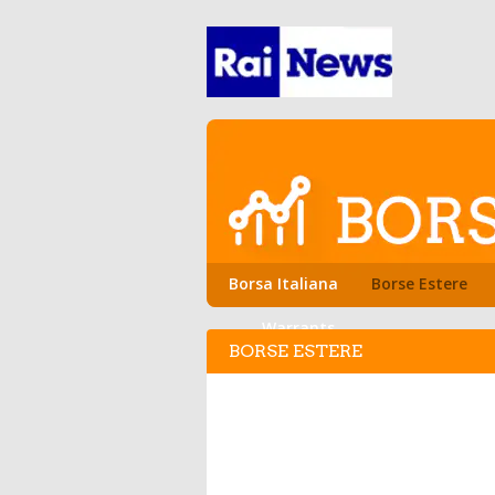
Borsa Italiana
Borse Estere
Warrants
BORSE ESTERE