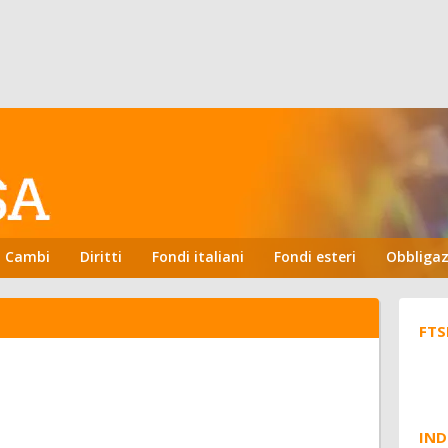
Cambi
Diritti
Fondi italiani
Fondi esteri
Obbligaz
FTS
IND