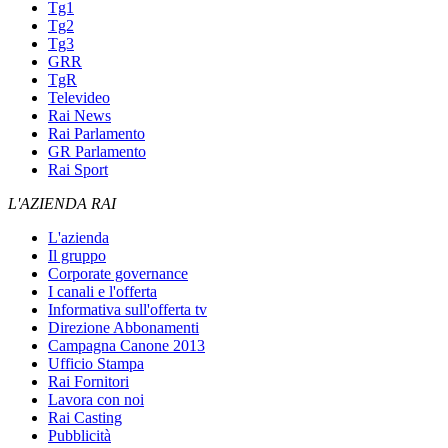
Tg1
Tg2
Tg3
GRR
TgR
Televideo
Rai News
Rai Parlamento
GR Parlamento
Rai Sport
L'AZIENDA RAI
L'azienda
Il gruppo
Corporate governance
I canali e l'offerta
Informativa sull'offerta tv
Direzione Abbonamenti
Campagna Canone 2013
Ufficio Stampa
Rai Fornitori
Lavora con noi
Rai Casting
Pubblicità