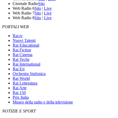
Giornale Radio
Sito
Web Radio 6
Sito
|
Live
Web Radio 7
Sito
|
Live
Web Radio 8
Sito
|
Live
PORTALI WEB
Rai.tv
Nuovi Talenti
Rai Educational
Rai Fiction
Rai Cinema
Rai Teche
Rai International
Rai Eri
Orchestra Sinfonica
Rai World
Rai Letteratura
Rai Arte
Rai 150
Prix Italia
Museo della radio e della televisione
NOTIZIE E SPORT