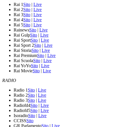
Rai 1
Sito
|
Live
Rai 2
Sito
|
Live
Rai 3
Sito
|
Live
Rai 4
Sito
|
Live
Rai 5
Sito
|
Live
Rainews
Sito
|
Live
Rai Gulp
Sito
|
Live
Rai Sport
Sito
|
Live
Rai Sport 2
Sito
|
Live
Rai Storia
Sito
|
Live
Rai Premium
Sito
|
Live
Rai Scuola
Sito
|
Live
Rai YoYo
Sito
|
Live
Rai Movie
Sito
|
Live
RADIO
Radio 1
Sito
|
Live
Radio 2
Sito
|
Live
Radio 3
Sito
|
Live
Radiofd4
Sito
|
Live
Radiofd5
Sito
|
Live
Isoradio
Sito
|
Live
CCISS
Sito
GR Parlamento
Sito
|
Live