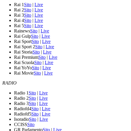
Rai 1
Sito
|
Live
Rai 2
Sito
|
Live
Rai 3
Sito
|
Live
Rai 4
Sito
|
Live
Rai 5
Sito
|
Live
Rainews
Sito
|
Live
Rai Gulp
Sito
|
Live
Rai Sport
Sito
|
Live
Rai Sport 2
Sito
|
Live
Rai Storia
Sito
|
Live
Rai Premium
Sito
|
Live
Rai Scuola
Sito
|
Live
Rai YoYo
Sito
|
Live
Rai Movie
Sito
|
Live
RADIO
Radio 1
Sito
|
Live
Radio 2
Sito
|
Live
Radio 3
Sito
|
Live
Radiofd4
Sito
|
Live
Radiofd5
Sito
|
Live
Isoradio
Sito
|
Live
CCISS
Sito
GR Parlamento
Sito
|
Live