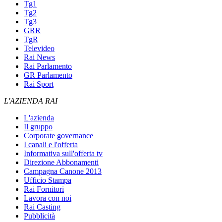
Tg1
Tg2
Tg3
GRR
TgR
Televideo
Rai News
Rai Parlamento
GR Parlamento
Rai Sport
L'AZIENDA RAI
L'azienda
Il gruppo
Corporate governance
I canali e l'offerta
Informativa sull'offerta tv
Direzione Abbonamenti
Campagna Canone 2013
Ufficio Stampa
Rai Fornitori
Lavora con noi
Rai Casting
Pubblicità