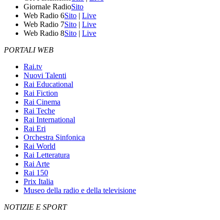
Giornale Radio
Sito
Web Radio 6
Sito
|
Live
Web Radio 7
Sito
|
Live
Web Radio 8
Sito
|
Live
PORTALI WEB
Rai.tv
Nuovi Talenti
Rai Educational
Rai Fiction
Rai Cinema
Rai Teche
Rai International
Rai Eri
Orchestra Sinfonica
Rai World
Rai Letteratura
Rai Arte
Rai 150
Prix Italia
Museo della radio e della televisione
NOTIZIE E SPORT