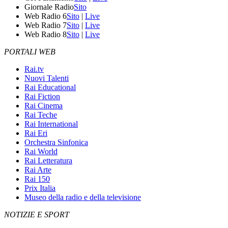
Giornale Radio
Sito
Web Radio 6
Sito
|
Live
Web Radio 7
Sito
|
Live
Web Radio 8
Sito
|
Live
PORTALI WEB
Rai.tv
Nuovi Talenti
Rai Educational
Rai Fiction
Rai Cinema
Rai Teche
Rai International
Rai Eri
Orchestra Sinfonica
Rai World
Rai Letteratura
Rai Arte
Rai 150
Prix Italia
Museo della radio e della televisione
NOTIZIE E SPORT