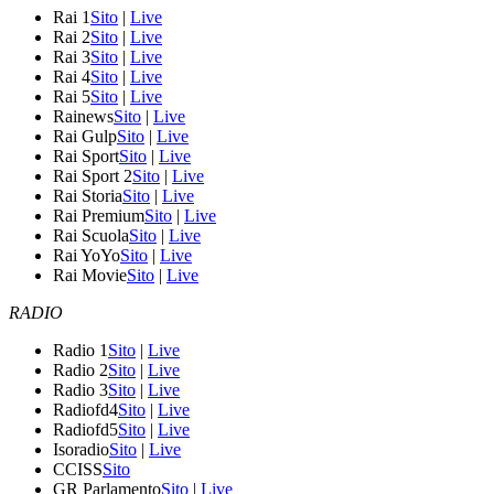
Rai 1
Sito
|
Live
Rai 2
Sito
|
Live
Rai 3
Sito
|
Live
Rai 4
Sito
|
Live
Rai 5
Sito
|
Live
Rainews
Sito
|
Live
Rai Gulp
Sito
|
Live
Rai Sport
Sito
|
Live
Rai Sport 2
Sito
|
Live
Rai Storia
Sito
|
Live
Rai Premium
Sito
|
Live
Rai Scuola
Sito
|
Live
Rai YoYo
Sito
|
Live
Rai Movie
Sito
|
Live
RADIO
Radio 1
Sito
|
Live
Radio 2
Sito
|
Live
Radio 3
Sito
|
Live
Radiofd4
Sito
|
Live
Radiofd5
Sito
|
Live
Isoradio
Sito
|
Live
CCISS
Sito
GR Parlamento
Sito
|
Live