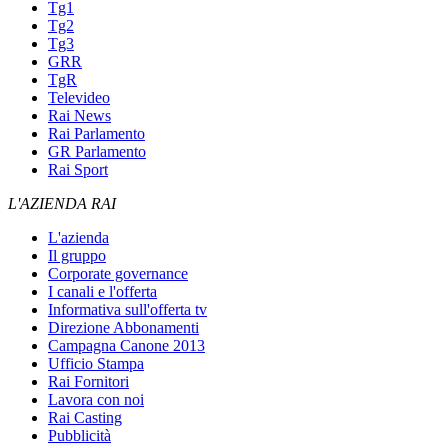
Tg1
Tg2
Tg3
GRR
TgR
Televideo
Rai News
Rai Parlamento
GR Parlamento
Rai Sport
L'AZIENDA RAI
L'azienda
Il gruppo
Corporate governance
I canali e l'offerta
Informativa sull'offerta tv
Direzione Abbonamenti
Campagna Canone 2013
Ufficio Stampa
Rai Fornitori
Lavora con noi
Rai Casting
Pubblicità