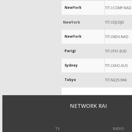
NewYork
TIT.I:COMP.NAD
NewYork
TIT.I:DJI.DJD
NewYork
TIT.I:NDX.NAD
Parigi
TIT.I:PX1.EUD
Sydney
TIT.I:XAO.AUS
Tokyo
TIT.N225.NNI
NETWORK RAI
TV
RADIO