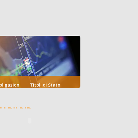
bligazioni
Titoli di Stato
T.I:DJI.DJD