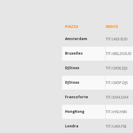
PIAZZA
INDICE
Amsterdam
TIT.I:AEX.EUD
Bruxelles
TIT.I:BEL20.EUD
DJStoxx
TIT.I:SX5E.DJS
DJStoxx
TIT.I:SX5P.DJS
Francoforte
TIT.I:DAX.DAX
HongKong
TIT.I:HSI.HSN
Londra
TIT.I:UKX.FSE