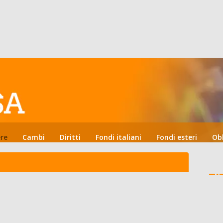
ere
Cambi
Diritti
Fondi italiani
Fondi esteri
Ob
TI