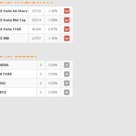
DICI NAZIONALI
E Italia All-Share
25720
-1.40%
E Italia Mid Cap
39374
-1.08%
E Italia STAR
46268
-0.87%
SE MIB
23707
-1.45%
DICI ESTERI
NDRA
0
0.00%
W YORK
0
0.00%
RIGI
0
0.00%
KYO
0
0.00%