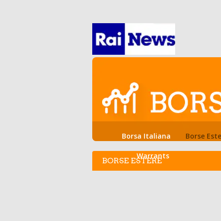
Borsa Italiana
Borse Est
Warrants
BORSE ESTERE