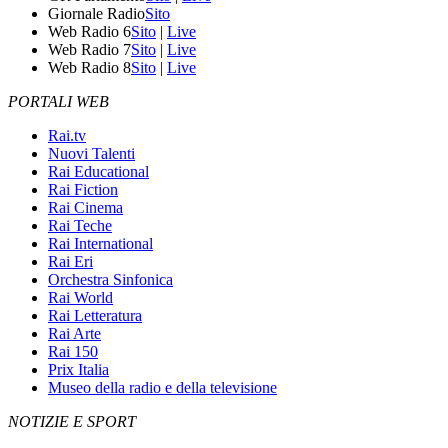
Giornale Radio
Sito
Web Radio 6
Sito
|
Live
Web Radio 7
Sito
|
Live
Web Radio 8
Sito
|
Live
PORTALI WEB
Rai.tv
Nuovi Talenti
Rai Educational
Rai Fiction
Rai Cinema
Rai Teche
Rai International
Rai Eri
Orchestra Sinfonica
Rai World
Rai Letteratura
Rai Arte
Rai 150
Prix Italia
Museo della radio e della televisione
NOTIZIE E SPORT