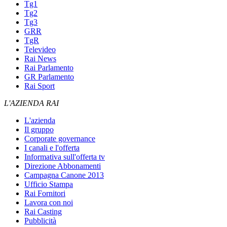
Tg1
Tg2
Tg3
GRR
TgR
Televideo
Rai News
Rai Parlamento
GR Parlamento
Rai Sport
L'AZIENDA RAI
L'azienda
Il gruppo
Corporate governance
I canali e l'offerta
Informativa sull'offerta tv
Direzione Abbonamenti
Campagna Canone 2013
Ufficio Stampa
Rai Fornitori
Lavora con noi
Rai Casting
Pubblicità