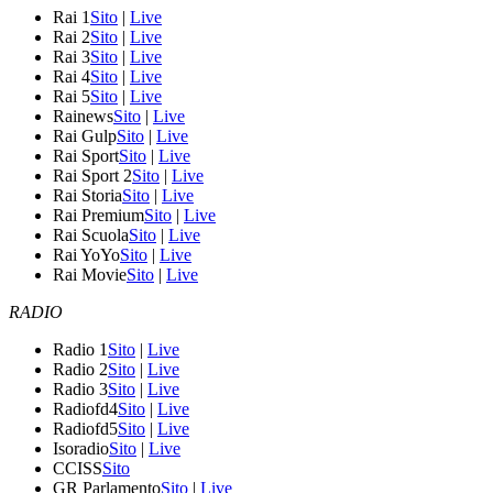
Rai 1
Sito
|
Live
Rai 2
Sito
|
Live
Rai 3
Sito
|
Live
Rai 4
Sito
|
Live
Rai 5
Sito
|
Live
Rainews
Sito
|
Live
Rai Gulp
Sito
|
Live
Rai Sport
Sito
|
Live
Rai Sport 2
Sito
|
Live
Rai Storia
Sito
|
Live
Rai Premium
Sito
|
Live
Rai Scuola
Sito
|
Live
Rai YoYo
Sito
|
Live
Rai Movie
Sito
|
Live
RADIO
Radio 1
Sito
|
Live
Radio 2
Sito
|
Live
Radio 3
Sito
|
Live
Radiofd4
Sito
|
Live
Radiofd5
Sito
|
Live
Isoradio
Sito
|
Live
CCISS
Sito
GR Parlamento
Sito
|
Live