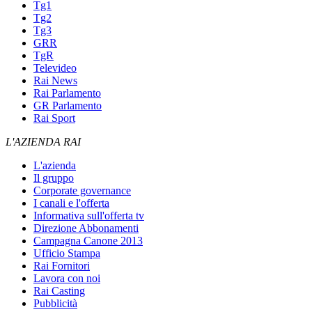
Tg1
Tg2
Tg3
GRR
TgR
Televideo
Rai News
Rai Parlamento
GR Parlamento
Rai Sport
L'AZIENDA RAI
L'azienda
Il gruppo
Corporate governance
I canali e l'offerta
Informativa sull'offerta tv
Direzione Abbonamenti
Campagna Canone 2013
Ufficio Stampa
Rai Fornitori
Lavora con noi
Rai Casting
Pubblicità