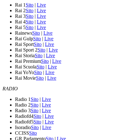
Rai 1
Sito
|
Live
Rai 2
Sito
|
Live
Rai 3
Sito
|
Live
Rai 4
Sito
|
Live
Rai 5
Sito
|
Live
Rainews
Sito
|
Live
Rai Gulp
Sito
|
Live
Rai Sport
Sito
|
Live
Rai Sport 2
Sito
|
Live
Rai Storia
Sito
|
Live
Rai Premium
Sito
|
Live
Rai Scuola
Sito
|
Live
Rai YoYo
Sito
|
Live
Rai Movie
Sito
|
Live
RADIO
Radio 1
Sito
|
Live
Radio 2
Sito
|
Live
Radio 3
Sito
|
Live
Radiofd4
Sito
|
Live
Radiofd5
Sito
|
Live
Isoradio
Sito
|
Live
CCISS
Sito
GR Parlamento
Sito
|
Live