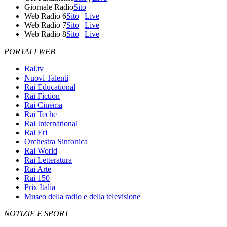
Giornale Radio
Sito
Web Radio 6
Sito
|
Live
Web Radio 7
Sito
|
Live
Web Radio 8
Sito
|
Live
PORTALI WEB
Rai.tv
Nuovi Talenti
Rai Educational
Rai Fiction
Rai Cinema
Rai Teche
Rai International
Rai Eri
Orchestra Sinfonica
Rai World
Rai Letteratura
Rai Arte
Rai 150
Prix Italia
Museo della radio e della televisione
NOTIZIE E SPORT