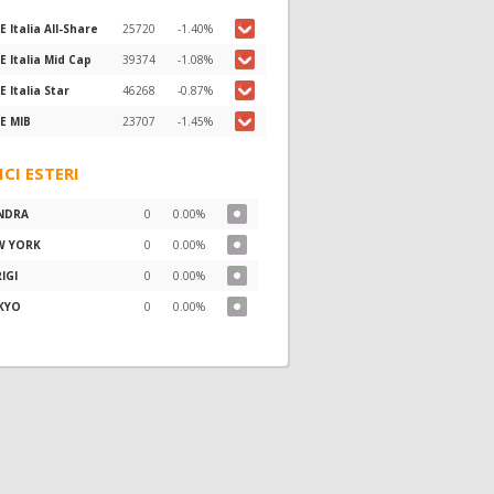
E Italia All-Share
25720
-1.40%
E Italia Mid Cap
39374
-1.08%
E Italia Star
46268
-0.87%
E MIB
23707
-1.45%
ICI ESTERI
NDRA
0
0.00%
W YORK
0
0.00%
IGI
0
0.00%
KYO
0
0.00%