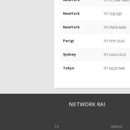
TIT.I:COMP.NAD
NewYork
TIT.I:DJI.DJD
NewYork
TIT.I:NDX.NAD
Parigi
TIT.I:PX1.EUD
Sydney
TIT.I:XAO.AUS
Tokyo
TIT.N225.NNI
NETWORK RAI
TV
RADIO