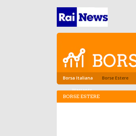
Borsa Italiana
Borse Estere
Warrants
BORSE ESTERE