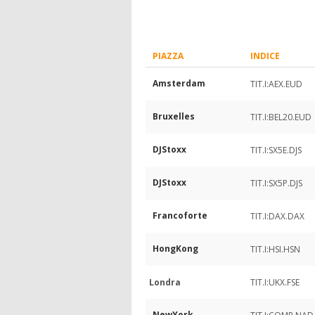
PIAZZA
INDICE
Amsterdam
TIT.I:AEX.EUD
Bruxelles
TIT.I:BEL20.EUD
DJStoxx
TIT.I:SX5E.DJS
DJStoxx
TIT.I:SX5P.DJS
Francoforte
TIT.I:DAX.DAX
HongKong
TIT.I:HSI.HSN
Londra
TIT.I:UKX.FSE
NewYork