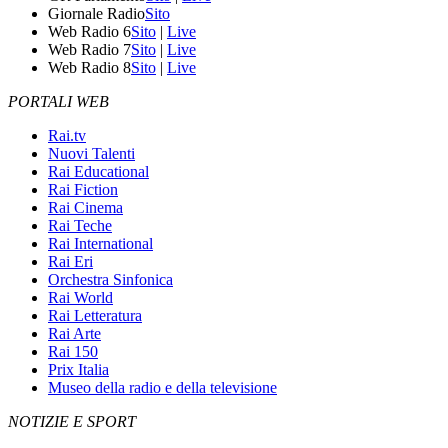
Giornale Radio
Sito
Web Radio 6
Sito
|
Live
Web Radio 7
Sito
|
Live
Web Radio 8
Sito
|
Live
PORTALI WEB
Rai.tv
Nuovi Talenti
Rai Educational
Rai Fiction
Rai Cinema
Rai Teche
Rai International
Rai Eri
Orchestra Sinfonica
Rai World
Rai Letteratura
Rai Arte
Rai 150
Prix Italia
Museo della radio e della televisione
NOTIZIE E SPORT