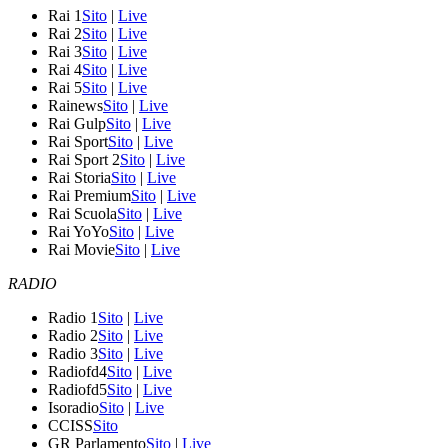
Rai 1
Sito
|
Live
Rai 2
Sito
|
Live
Rai 3
Sito
|
Live
Rai 4
Sito
|
Live
Rai 5
Sito
|
Live
Rainews
Sito
|
Live
Rai Gulp
Sito
|
Live
Rai Sport
Sito
|
Live
Rai Sport 2
Sito
|
Live
Rai Storia
Sito
|
Live
Rai Premium
Sito
|
Live
Rai Scuola
Sito
|
Live
Rai YoYo
Sito
|
Live
Rai Movie
Sito
|
Live
RADIO
Radio 1
Sito
|
Live
Radio 2
Sito
|
Live
Radio 3
Sito
|
Live
Radiofd4
Sito
|
Live
Radiofd5
Sito
|
Live
Isoradio
Sito
|
Live
CCISS
Sito
GR Parlamento
Sito
|
Live