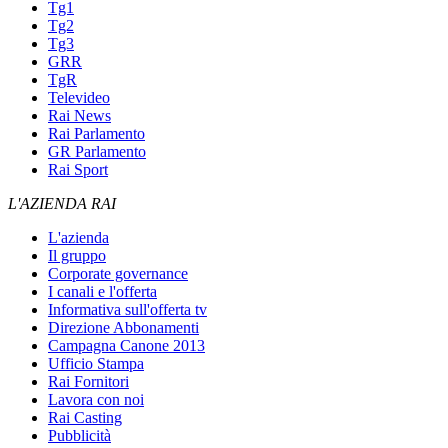
Tg1
Tg2
Tg3
GRR
TgR
Televideo
Rai News
Rai Parlamento
GR Parlamento
Rai Sport
L'AZIENDA RAI
L'azienda
Il gruppo
Corporate governance
I canali e l'offerta
Informativa sull'offerta tv
Direzione Abbonamenti
Campagna Canone 2013
Ufficio Stampa
Rai Fornitori
Lavora con noi
Rai Casting
Pubblicità