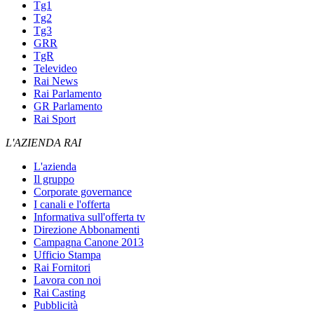
Tg1
Tg2
Tg3
GRR
TgR
Televideo
Rai News
Rai Parlamento
GR Parlamento
Rai Sport
L'AZIENDA RAI
L'azienda
Il gruppo
Corporate governance
I canali e l'offerta
Informativa sull'offerta tv
Direzione Abbonamenti
Campagna Canone 2013
Ufficio Stampa
Rai Fornitori
Lavora con noi
Rai Casting
Pubblicità