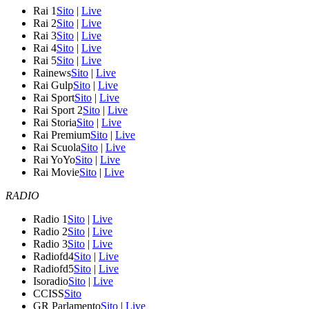
Rai 1
Sito
|
Live
Rai 2
Sito
|
Live
Rai 3
Sito
|
Live
Rai 4
Sito
|
Live
Rai 5
Sito
|
Live
Rainews
Sito
|
Live
Rai Gulp
Sito
|
Live
Rai Sport
Sito
|
Live
Rai Sport 2
Sito
|
Live
Rai Storia
Sito
|
Live
Rai Premium
Sito
|
Live
Rai Scuola
Sito
|
Live
Rai YoYo
Sito
|
Live
Rai Movie
Sito
|
Live
RADIO
Radio 1
Sito
|
Live
Radio 2
Sito
|
Live
Radio 3
Sito
|
Live
Radiofd4
Sito
|
Live
Radiofd5
Sito
|
Live
Isoradio
Sito
|
Live
CCISS
Sito
GR Parlamento
Sito
|
Live