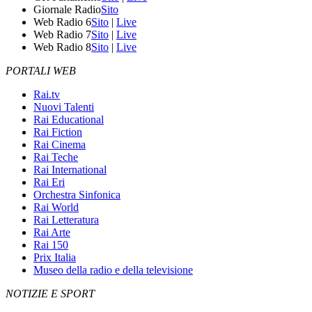
Giornale Radio
Sito
Web Radio 6
Sito
|
Live
Web Radio 7
Sito
|
Live
Web Radio 8
Sito
|
Live
PORTALI WEB
Rai.tv
Nuovi Talenti
Rai Educational
Rai Fiction
Rai Cinema
Rai Teche
Rai International
Rai Eri
Orchestra Sinfonica
Rai World
Rai Letteratura
Rai Arte
Rai 150
Prix Italia
Museo della radio e della televisione
NOTIZIE E SPORT