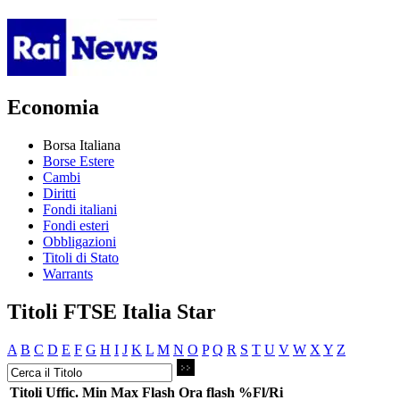
Economia
Borsa Italiana
Borse Estere
Cambi
Diritti
Fondi italiani
Fondi esteri
Obbligazioni
Titoli di Stato
Warrants
Titoli FTSE Italia Star
A
B
C
D
E
F
G
H
I
J
K
L
M
N
O
P
Q
R
S
T
U
V
W
X
Y
Z
Titoli
Uffic.
Min
Max
Flash
Ora flash
%Fl/Ri