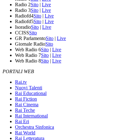
Radio 2
Sito
|
Live
Radio 3
Sito
|
Live
Radiofd4
Sito
|
Live
Radiofd5
Sito
|
Live
Isoradio
Sito
|
Live
CCISS
Sito
GR Parlamento
Sito
|
Live
Giornale Radio
Sito
Web Radio 6
Sito
|
Live
Web Radio 7
Sito
|
Live
Web Radio 8
Sito
|
Live
PORTALI WEB
Rai.tv
Nuovi Talenti
Rai Educational
Rai Fiction
Rai Cinema
Rai Teche
Rai International
Rai Eri
Orchestra Sinfonica
Rai World
Rai Letteratura