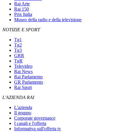
Rai Arte
Rai 150
Prix Italia
Museo della radio e della televisione
NOTIZIE E SPORT
Tg1
Tg2
Tg3
GRR
TgR
Televideo
Rai News
Rai Parlamento
GR Parlamento
Rai Sport
L'AZIENDA RAI
L'azienda
Il gruppo
Corporate governance
I canali e l'offerta
Informativa sull'offerta tv