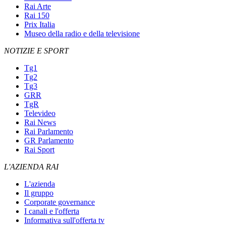
Rai Arte
Rai 150
Prix Italia
Museo della radio e della televisione
NOTIZIE E SPORT
Tg1
Tg2
Tg3
GRR
TgR
Televideo
Rai News
Rai Parlamento
GR Parlamento
Rai Sport
L'AZIENDA RAI
L'azienda
Il gruppo
Corporate governance
I canali e l'offerta
Informativa sull'offerta tv