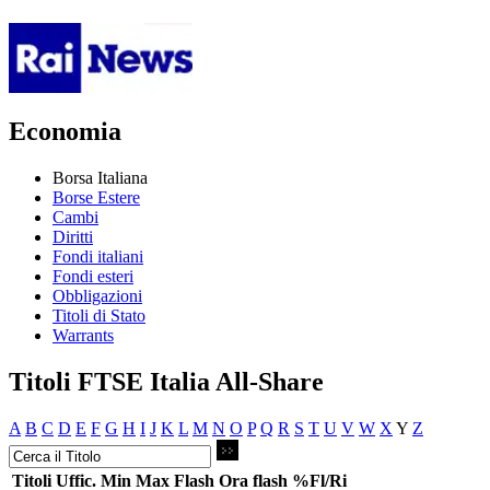
Economia
Borsa Italiana
Borse Estere
Cambi
Diritti
Fondi italiani
Fondi esteri
Obbligazioni
Titoli di Stato
Warrants
Titoli FTSE Italia All-Share
A
B
C
D
E
F
G
H
I
J
K
L
M
N
O
P
Q
R
S
T
U
V
W
X
Y
Z
Titoli
Uffic.
Min
Max
Flash
Ora flash
%Fl/Ri