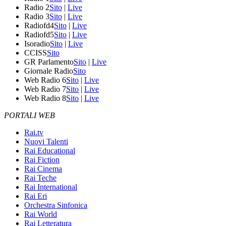
Radio 2
Sito
|
Live
Radio 3
Sito
|
Live
Radiofd4
Sito
|
Live
Radiofd5
Sito
|
Live
Isoradio
Sito
|
Live
CCISS
Sito
GR Parlamento
Sito
|
Live
Giornale Radio
Sito
Web Radio 6
Sito
|
Live
Web Radio 7
Sito
|
Live
Web Radio 8
Sito
|
Live
PORTALI WEB
Rai.tv
Nuovi Talenti
Rai Educational
Rai Fiction
Rai Cinema
Rai Teche
Rai International
Rai Eri
Orchestra Sinfonica
Rai World
Rai Letteratura