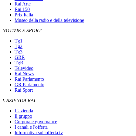
Rai Arte
Rai 150
Prix Italia
Museo della radio e della televisione
NOTIZIE E SPORT
Tg1
Tg2
Tg3
GRR
TgR
Televideo
Rai News
Rai Parlamento
GR Parlamento
Rai Sport
L'AZIENDA RAI
L'azienda
Il gruppo
Corporate governance
I canali e l'offerta
Informativa sull'offerta tv