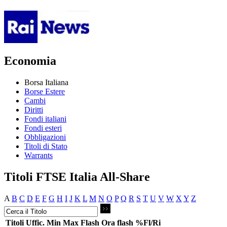
Economia
Borsa Italiana
Borse Estere
Cambi
Diritti
Fondi italiani
Fondi esteri
Obbligazioni
Titoli di Stato
Warrants
Titoli FTSE Italia All-Share
A
B
C
D
E
F
G
H
I
J
K
L
M
N
O
P
Q
R
S
T
U
V
W
X
Y
Z
Titoli
Uffic.
Min
Max
Flash
Ora flash
%Fl/Ri