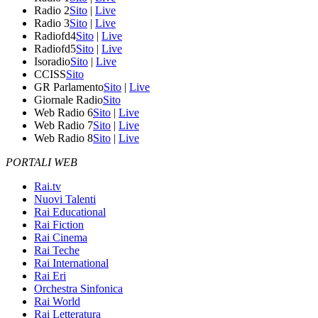
Radio 2
Sito
|
Live
Radio 3
Sito
|
Live
Radiofd4
Sito
|
Live
Radiofd5
Sito
|
Live
Isoradio
Sito
|
Live
CCISS
Sito
GR Parlamento
Sito
|
Live
Giornale Radio
Sito
Web Radio 6
Sito
|
Live
Web Radio 7
Sito
|
Live
Web Radio 8
Sito
|
Live
PORTALI WEB
Rai.tv
Nuovi Talenti
Rai Educational
Rai Fiction
Rai Cinema
Rai Teche
Rai International
Rai Eri
Orchestra Sinfonica
Rai World
Rai Letteratura