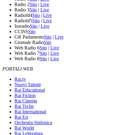
Radio 2
Sito
|
Live
Radio 3
Sito
|
Live
Radiofd4
Sito
|
Live
Radiofd5
Sito
|
Live
Isoradio
Sito
|
Live
CCISS
Sito
GR Parlamento
Sito
|
Live
Giornale Radio
Sito
Web Radio 6
Sito
|
Live
Web Radio 7
Sito
|
Live
Web Radio 8
Sito
|
Live
PORTALI WEB
Rai.tv
Nuovi Talenti
Rai Educational
Rai Fiction
Rai Cinema
Rai Teche
Rai International
Rai Eri
Orchestra Sinfonica
Rai World
Rai Letteratura