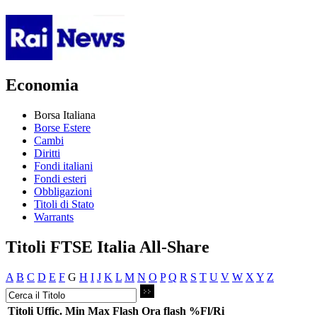
Economia
Borsa Italiana
Borse Estere
Cambi
Diritti
Fondi italiani
Fondi esteri
Obbligazioni
Titoli di Stato
Warrants
Titoli FTSE Italia All-Share
A
B
C
D
E
F
G
H
I
J
K
L
M
N
O
P
Q
R
S
T
U
V
W
X
Y
Z
Titoli
Uffic.
Min
Max
Flash
Ora flash
%Fl/Ri