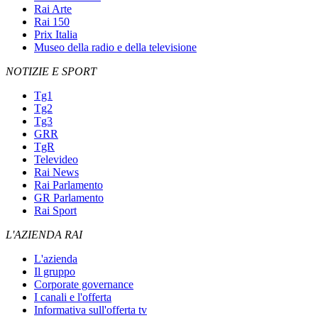
Rai Arte
Rai 150
Prix Italia
Museo della radio e della televisione
NOTIZIE E SPORT
Tg1
Tg2
Tg3
GRR
TgR
Televideo
Rai News
Rai Parlamento
GR Parlamento
Rai Sport
L'AZIENDA RAI
L'azienda
Il gruppo
Corporate governance
I canali e l'offerta
Informativa sull'offerta tv