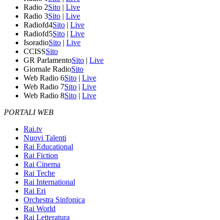
Radio 2
Sito
|
Live
Radio 3
Sito
|
Live
Radiofd4
Sito
|
Live
Radiofd5
Sito
|
Live
Isoradio
Sito
|
Live
CCISS
Sito
GR Parlamento
Sito
|
Live
Giornale Radio
Sito
Web Radio 6
Sito
|
Live
Web Radio 7
Sito
|
Live
Web Radio 8
Sito
|
Live
PORTALI WEB
Rai.tv
Nuovi Talenti
Rai Educational
Rai Fiction
Rai Cinema
Rai Teche
Rai International
Rai Eri
Orchestra Sinfonica
Rai World
Rai Letteratura