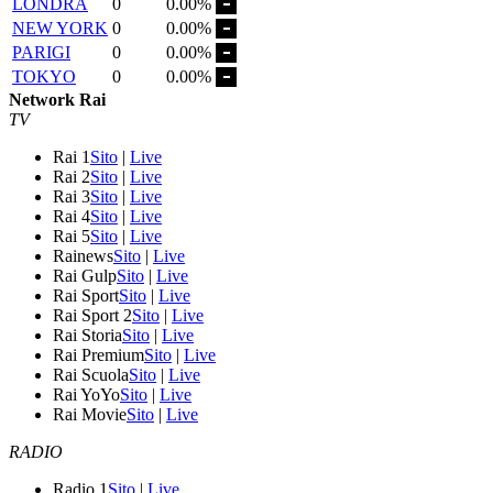
LONDRA
0
0.00%
NEW YORK
0
0.00%
PARIGI
0
0.00%
TOKYO
0
0.00%
Network Rai
TV
Rai 1
Sito
|
Live
Rai 2
Sito
|
Live
Rai 3
Sito
|
Live
Rai 4
Sito
|
Live
Rai 5
Sito
|
Live
Rainews
Sito
|
Live
Rai Gulp
Sito
|
Live
Rai Sport
Sito
|
Live
Rai Sport 2
Sito
|
Live
Rai Storia
Sito
|
Live
Rai Premium
Sito
|
Live
Rai Scuola
Sito
|
Live
Rai YoYo
Sito
|
Live
Rai Movie
Sito
|
Live
RADIO
Radio 1
Sito
|
Live