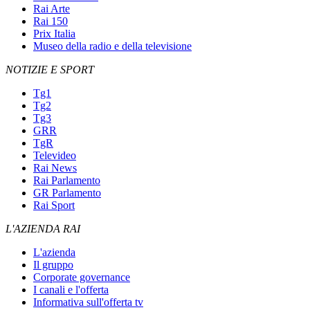
Rai Arte
Rai 150
Prix Italia
Museo della radio e della televisione
NOTIZIE E SPORT
Tg1
Tg2
Tg3
GRR
TgR
Televideo
Rai News
Rai Parlamento
GR Parlamento
Rai Sport
L'AZIENDA RAI
L'azienda
Il gruppo
Corporate governance
I canali e l'offerta
Informativa sull'offerta tv