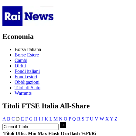
Economia
Borsa Italiana
Borse Estere
Cambi
Diritti
Fondi italiani
Fondi esteri
Obbligazioni
Titoli di Stato
Warrants
Titoli FTSE Italia All-Share
A
B
C
D
E
F
G
H
I
J
K
L
M
N
O
P
Q
R
S
T
U
V
W
X
Y
Z
Titoli
Uffic.
Min
Max
Flash
Ora flash
%Fl/Ri