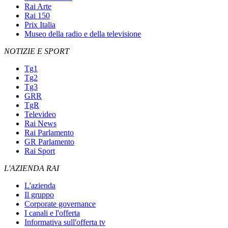
Rai Arte
Rai 150
Prix Italia
Museo della radio e della televisione
NOTIZIE E SPORT
Tg1
Tg2
Tg3
GRR
TgR
Televideo
Rai News
Rai Parlamento
GR Parlamento
Rai Sport
L'AZIENDA RAI
L'azienda
Il gruppo
Corporate governance
I canali e l'offerta
Informativa sull'offerta tv