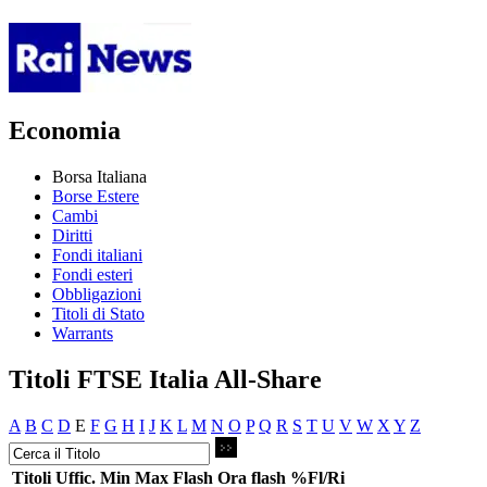
Economia
Borsa Italiana
Borse Estere
Cambi
Diritti
Fondi italiani
Fondi esteri
Obbligazioni
Titoli di Stato
Warrants
Titoli FTSE Italia All-Share
A
B
C
D
E
F
G
H
I
J
K
L
M
N
O
P
Q
R
S
T
U
V
W
X
Y
Z
Titoli
Uffic.
Min
Max
Flash
Ora flash
%Fl/Ri