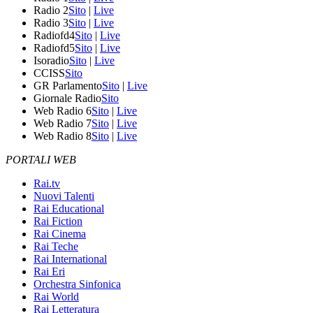
Radio 2
Sito
|
Live
Radio 3
Sito
|
Live
Radiofd4
Sito
|
Live
Radiofd5
Sito
|
Live
Isoradio
Sito
|
Live
CCISS
Sito
GR Parlamento
Sito
|
Live
Giornale Radio
Sito
Web Radio 6
Sito
|
Live
Web Radio 7
Sito
|
Live
Web Radio 8
Sito
|
Live
PORTALI WEB
Rai.tv
Nuovi Talenti
Rai Educational
Rai Fiction
Rai Cinema
Rai Teche
Rai International
Rai Eri
Orchestra Sinfonica
Rai World
Rai Letteratura