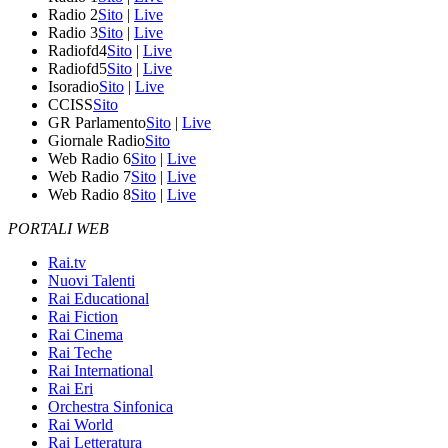
Radio 2
Sito
|
Live
Radio 3
Sito
|
Live
Radiofd4
Sito
|
Live
Radiofd5
Sito
|
Live
Isoradio
Sito
|
Live
CCISS
Sito
GR Parlamento
Sito
|
Live
Giornale Radio
Sito
Web Radio 6
Sito
|
Live
Web Radio 7
Sito
|
Live
Web Radio 8
Sito
|
Live
PORTALI WEB
Rai.tv
Nuovi Talenti
Rai Educational
Rai Fiction
Rai Cinema
Rai Teche
Rai International
Rai Eri
Orchestra Sinfonica
Rai World
Rai Letteratura