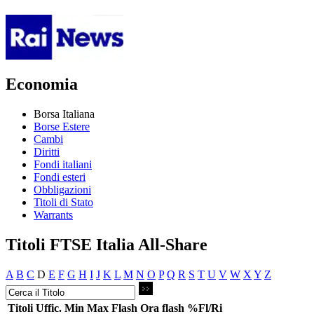
Economia
Borsa Italiana
Borse Estere
Cambi
Diritti
Fondi italiani
Fondi esteri
Obbligazioni
Titoli di Stato
Warrants
Titoli FTSE Italia All-Share
A
B
C
D
E
F
G
H
I
J
K
L
M
N
O
P
Q
R
S
T
U
V
W
X
Y
Z
Titoli
Uffic.
Min
Max
Flash
Ora flash
%Fl/Ri