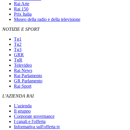
Rai Arte
Rai 150
Prix Italia
Museo della radio e della televisione
NOTIZIE E SPORT
Tg1
Tg2
Tg3
GRR
TgR
Televideo
Rai News
Rai Parlamento
GR Parlamento
Rai Sport
L'AZIENDA RAI
L'azienda
Il gruppo
Corporate governance
I canali e l'offerta
Informativa sull'offerta tv