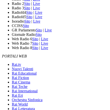
Radio 2
Sito
|
Live
Radio 3
Sito
|
Live
Radiofd4
Sito
|
Live
Radiofd5
Sito
|
Live
Isoradio
Sito
|
Live
CCISS
Sito
GR Parlamento
Sito
|
Live
Giornale Radio
Sito
Web Radio 6
Sito
|
Live
Web Radio 7
Sito
|
Live
Web Radio 8
Sito
|
Live
PORTALI WEB
Rai.tv
Nuovi Talenti
Rai Educational
Rai Fiction
Rai Cinema
Rai Teche
Rai International
Rai Eri
Orchestra Sinfonica
Rai World
Rai Letteratura