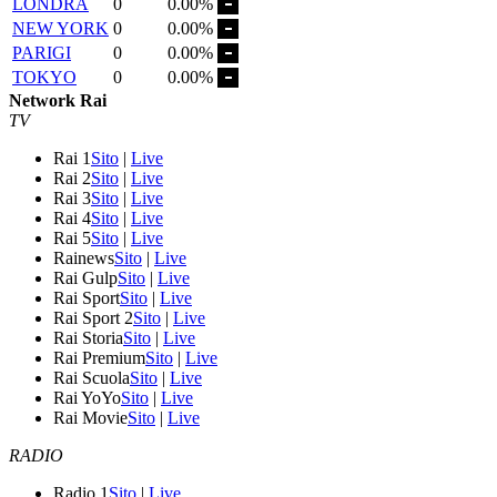
LONDRA
0
0.00%
NEW YORK
0
0.00%
PARIGI
0
0.00%
TOKYO
0
0.00%
Network Rai
TV
Rai 1
Sito
|
Live
Rai 2
Sito
|
Live
Rai 3
Sito
|
Live
Rai 4
Sito
|
Live
Rai 5
Sito
|
Live
Rainews
Sito
|
Live
Rai Gulp
Sito
|
Live
Rai Sport
Sito
|
Live
Rai Sport 2
Sito
|
Live
Rai Storia
Sito
|
Live
Rai Premium
Sito
|
Live
Rai Scuola
Sito
|
Live
Rai YoYo
Sito
|
Live
Rai Movie
Sito
|
Live
RADIO
Radio 1
Sito
|
Live