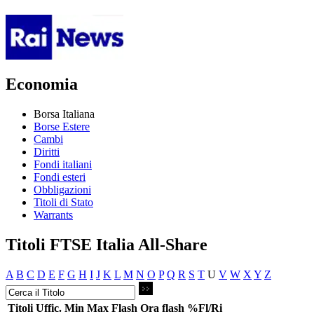
Economia
Borsa Italiana
Borse Estere
Cambi
Diritti
Fondi italiani
Fondi esteri
Obbligazioni
Titoli di Stato
Warrants
Titoli FTSE Italia All-Share
A
B
C
D
E
F
G
H
I
J
K
L
M
N
O
P
Q
R
S
T
U
V
W
X
Y
Z
Titoli
Uffic.
Min
Max
Flash
Ora flash
%Fl/Ri