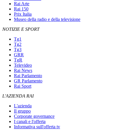
Rai Arte
Rai 150
Prix Italia
Museo della radio e della televisione
NOTIZIE E SPORT
Tg1
Tg2
Tg3
GRR
TgR
Televideo
Rai News
Rai Parlamento
GR Parlamento
Rai Sport
L'AZIENDA RAI
L'azienda
Il gruppo
Corporate governance
I canali e l'offerta
Informativa sull'offerta tv