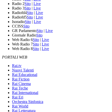
Radio 2
Sito
|
Live
Radio 3
Sito
|
Live
Radiofd4
Sito
|
Live
Radiofd5
Sito
|
Live
Isoradio
Sito
|
Live
CCISS
Sito
GR Parlamento
Sito
|
Live
Giornale Radio
Sito
Web Radio 6
Sito
|
Live
Web Radio 7
Sito
|
Live
Web Radio 8
Sito
|
Live
PORTALI WEB
Rai.tv
Nuovi Talenti
Rai Educational
Rai Fiction
Rai Cinema
Rai Teche
Rai International
Rai Eri
Orchestra Sinfonica
Rai World
Rai Letteratura