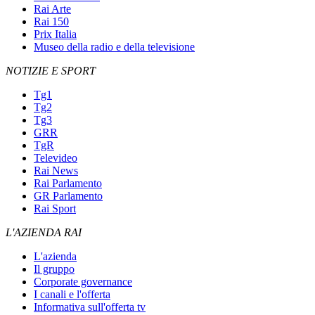
Rai Arte
Rai 150
Prix Italia
Museo della radio e della televisione
NOTIZIE E SPORT
Tg1
Tg2
Tg3
GRR
TgR
Televideo
Rai News
Rai Parlamento
GR Parlamento
Rai Sport
L'AZIENDA RAI
L'azienda
Il gruppo
Corporate governance
I canali e l'offerta
Informativa sull'offerta tv