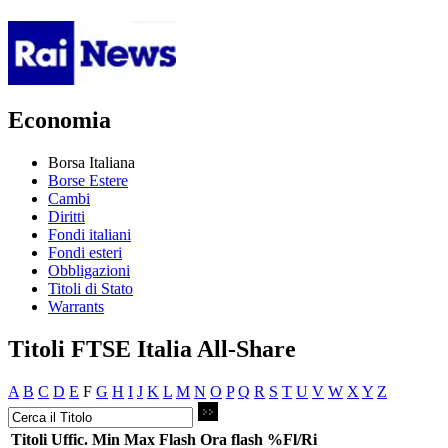
Economia
Borsa Italiana
Borse Estere
Cambi
Diritti
Fondi italiani
Fondi esteri
Obbligazioni
Titoli di Stato
Warrants
Titoli FTSE Italia All-Share
A
B
C
D
E
F
G
H
I
J
K
L
M
N
O
P
Q
R
S
T
U
V
W
X
Y
Z
Titoli
Uffic.
Min
Max
Flash
Ora flash
%Fl/Ri