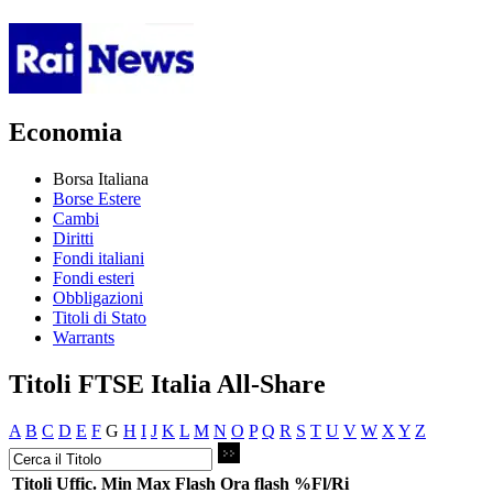
Economia
Borsa Italiana
Borse Estere
Cambi
Diritti
Fondi italiani
Fondi esteri
Obbligazioni
Titoli di Stato
Warrants
Titoli FTSE Italia All-Share
A
B
C
D
E
F
G
H
I
J
K
L
M
N
O
P
Q
R
S
T
U
V
W
X
Y
Z
Titoli
Uffic.
Min
Max
Flash
Ora flash
%Fl/Ri