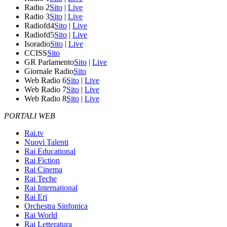
Radio 2
Sito
|
Live
Radio 3
Sito
|
Live
Radiofd4
Sito
|
Live
Radiofd5
Sito
|
Live
Isoradio
Sito
|
Live
CCISS
Sito
GR Parlamento
Sito
|
Live
Giornale Radio
Sito
Web Radio 6
Sito
|
Live
Web Radio 7
Sito
|
Live
Web Radio 8
Sito
|
Live
PORTALI WEB
Rai.tv
Nuovi Talenti
Rai Educational
Rai Fiction
Rai Cinema
Rai Teche
Rai International
Rai Eri
Orchestra Sinfonica
Rai World
Rai Letteratura