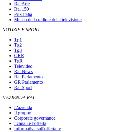
Rai Arte
Rai 150
Prix Italia
Museo della radio e della televisione
NOTIZIE E SPORT
Tg1
Tg2
Tg3
GRR
TgR
Televideo
Rai News
Rai Parlamento
GR Parlamento
Rai Sport
L'AZIENDA RAI
L'azienda
Il gruppo
Corporate governance
I canali e l'offerta
Informativa sull'offerta tv