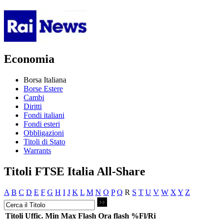
Economia
Borsa Italiana
Borse Estere
Cambi
Diritti
Fondi italiani
Fondi esteri
Obbligazioni
Titoli di Stato
Warrants
Titoli FTSE Italia All-Share
A
B
C
D
E
F
G
H
I
J
K
L
M
N
O
P
Q
R
S
T
U
V
W
X
Y
Z
Titoli
Uffic.
Min
Max
Flash
Ora flash
%Fl/Ri