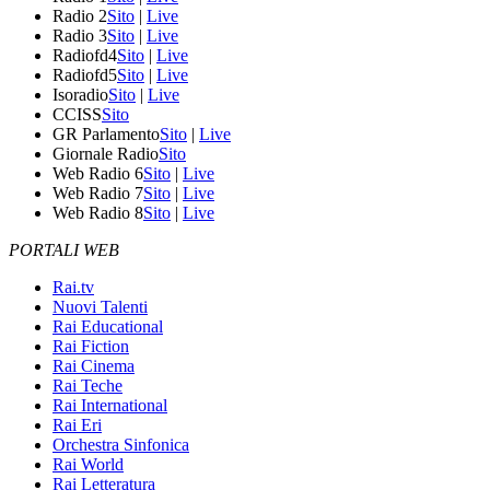
Radio 2
Sito
|
Live
Radio 3
Sito
|
Live
Radiofd4
Sito
|
Live
Radiofd5
Sito
|
Live
Isoradio
Sito
|
Live
CCISS
Sito
GR Parlamento
Sito
|
Live
Giornale Radio
Sito
Web Radio 6
Sito
|
Live
Web Radio 7
Sito
|
Live
Web Radio 8
Sito
|
Live
PORTALI WEB
Rai.tv
Nuovi Talenti
Rai Educational
Rai Fiction
Rai Cinema
Rai Teche
Rai International
Rai Eri
Orchestra Sinfonica
Rai World
Rai Letteratura