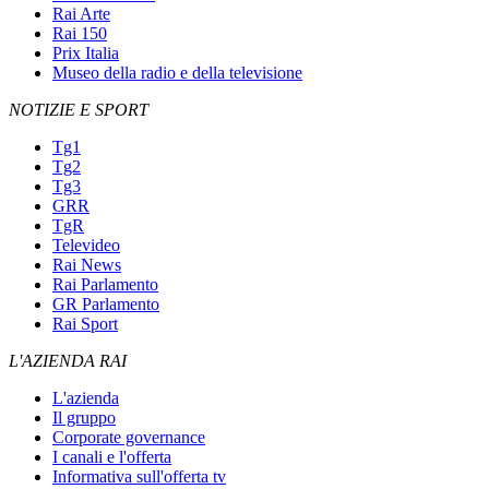
Rai Arte
Rai 150
Prix Italia
Museo della radio e della televisione
NOTIZIE E SPORT
Tg1
Tg2
Tg3
GRR
TgR
Televideo
Rai News
Rai Parlamento
GR Parlamento
Rai Sport
L'AZIENDA RAI
L'azienda
Il gruppo
Corporate governance
I canali e l'offerta
Informativa sull'offerta tv