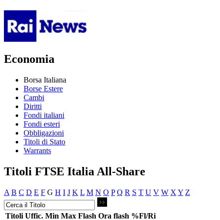
Economia
Borsa Italiana
Borse Estere
Cambi
Diritti
Fondi italiani
Fondi esteri
Obbligazioni
Titoli di Stato
Warrants
Titoli FTSE Italia All-Share
A
B
C
D
E
F
G
H
I
J
K
L
M
N
O
P
Q
R
S
T
U
V
W
X
Y
Z
Titoli
Uffic.
Min
Max
Flash
Ora flash
%Fl/Ri