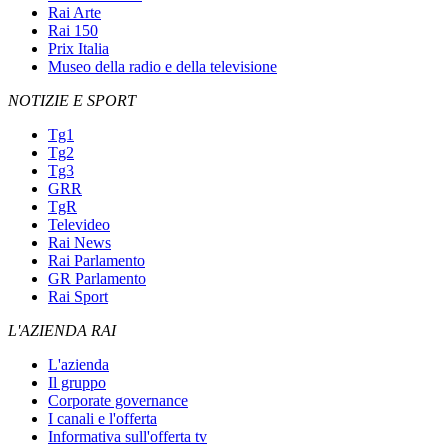
Rai Arte
Rai 150
Prix Italia
Museo della radio e della televisione
NOTIZIE E SPORT
Tg1
Tg2
Tg3
GRR
TgR
Televideo
Rai News
Rai Parlamento
GR Parlamento
Rai Sport
L'AZIENDA RAI
L'azienda
Il gruppo
Corporate governance
I canali e l'offerta
Informativa sull'offerta tv