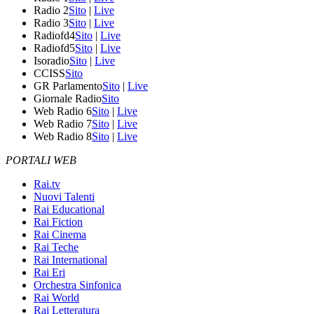
Radio 2
Sito
|
Live
Radio 3
Sito
|
Live
Radiofd4
Sito
|
Live
Radiofd5
Sito
|
Live
Isoradio
Sito
|
Live
CCISS
Sito
GR Parlamento
Sito
|
Live
Giornale Radio
Sito
Web Radio 6
Sito
|
Live
Web Radio 7
Sito
|
Live
Web Radio 8
Sito
|
Live
PORTALI WEB
Rai.tv
Nuovi Talenti
Rai Educational
Rai Fiction
Rai Cinema
Rai Teche
Rai International
Rai Eri
Orchestra Sinfonica
Rai World
Rai Letteratura