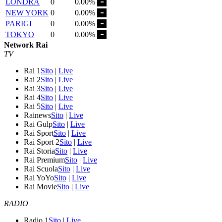
LONDRA
0
0.00%
NEW YORK
0
0.00%
PARIGI
0
0.00%
TOKYO
0
0.00%
Network Rai
TV
Rai 1
Sito
|
Live
Rai 2
Sito
|
Live
Rai 3
Sito
|
Live
Rai 4
Sito
|
Live
Rai 5
Sito
|
Live
Rainews
Sito
|
Live
Rai Gulp
Sito
|
Live
Rai Sport
Sito
|
Live
Rai Sport 2
Sito
|
Live
Rai Storia
Sito
|
Live
Rai Premium
Sito
|
Live
Rai Scuola
Sito
|
Live
Rai YoYo
Sito
|
Live
Rai Movie
Sito
|
Live
RADIO
Radio 1
Sito
|
Live