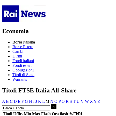
Economia
Borsa Italiana
Borse Estere
Cambi
Diritti
Fondi italiani
Fondi esteri
Obbligazioni
Titoli di Stato
Warrants
Titoli FTSE Italia All-Share
A
B
C
D
E
F
G
H
I
J
K
L
M
N
O
P
Q
R
S
T
U
V
W
X
Y
Z
Titoli
Uffic.
Min
Max
Flash
Ora flash
%Fl/Ri