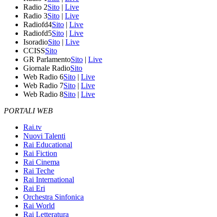
Radio 2
Sito
|
Live
Radio 3
Sito
|
Live
Radiofd4
Sito
|
Live
Radiofd5
Sito
|
Live
Isoradio
Sito
|
Live
CCISS
Sito
GR Parlamento
Sito
|
Live
Giornale Radio
Sito
Web Radio 6
Sito
|
Live
Web Radio 7
Sito
|
Live
Web Radio 8
Sito
|
Live
PORTALI WEB
Rai.tv
Nuovi Talenti
Rai Educational
Rai Fiction
Rai Cinema
Rai Teche
Rai International
Rai Eri
Orchestra Sinfonica
Rai World
Rai Letteratura