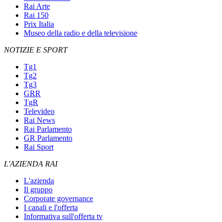
Rai Arte
Rai 150
Prix Italia
Museo della radio e della televisione
NOTIZIE E SPORT
Tg1
Tg2
Tg3
GRR
TgR
Televideo
Rai News
Rai Parlamento
GR Parlamento
Rai Sport
L'AZIENDA RAI
L'azienda
Il gruppo
Corporate governance
I canali e l'offerta
Informativa sull'offerta tv