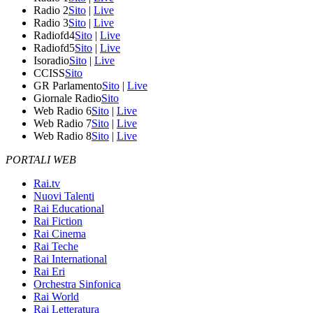
Radio 2
Sito
|
Live
Radio 3
Sito
|
Live
Radiofd4
Sito
|
Live
Radiofd5
Sito
|
Live
Isoradio
Sito
|
Live
CCISS
Sito
GR Parlamento
Sito
|
Live
Giornale Radio
Sito
Web Radio 6
Sito
|
Live
Web Radio 7
Sito
|
Live
Web Radio 8
Sito
|
Live
PORTALI WEB
Rai.tv
Nuovi Talenti
Rai Educational
Rai Fiction
Rai Cinema
Rai Teche
Rai International
Rai Eri
Orchestra Sinfonica
Rai World
Rai Letteratura