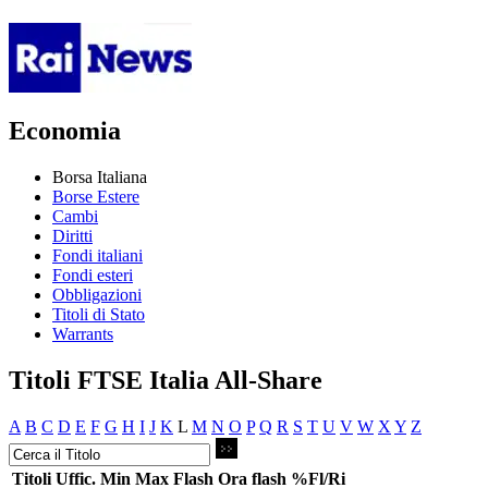
Economia
Borsa Italiana
Borse Estere
Cambi
Diritti
Fondi italiani
Fondi esteri
Obbligazioni
Titoli di Stato
Warrants
Titoli FTSE Italia All-Share
A
B
C
D
E
F
G
H
I
J
K
L
M
N
O
P
Q
R
S
T
U
V
W
X
Y
Z
Titoli
Uffic.
Min
Max
Flash
Ora flash
%Fl/Ri