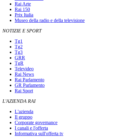
Rai Arte
Rai 150
Prix Italia
Museo della radio e della televisione
NOTIZIE E SPORT
Tg1
Tg2
Tg3
GRR
TgR
Televideo
Rai News
Rai Parlamento
GR Parlamento
Rai Sport
L'AZIENDA RAI
L'azienda
Il gruppo
Corporate governance
I canali e l'offerta
Informativa sull'offerta tv