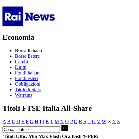
Economia
Borsa Italiana
Borse Estere
Cambi
Diritti
Fondi italiani
Fondi esteri
Obbligazioni
Titoli di Stato
Warrants
Titoli FTSE Italia All-Share
A
B
C
D
E
F
G
H
I
J
K
L
M
N
O
P
Q
R
S
T
U
V
W
X
Y
Z
Titoli
Uffic.
Min
Max
Flash
Ora flash
%Fl/Ri