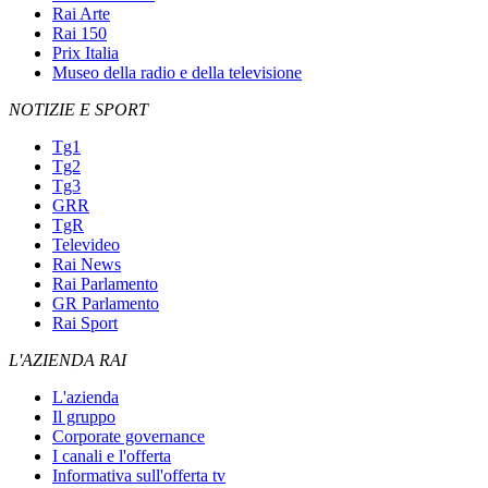
Rai Arte
Rai 150
Prix Italia
Museo della radio e della televisione
NOTIZIE E SPORT
Tg1
Tg2
Tg3
GRR
TgR
Televideo
Rai News
Rai Parlamento
GR Parlamento
Rai Sport
L'AZIENDA RAI
L'azienda
Il gruppo
Corporate governance
I canali e l'offerta
Informativa sull'offerta tv