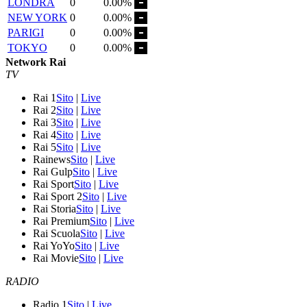
LONDRA
0
0.00%
NEW YORK
0
0.00%
PARIGI
0
0.00%
TOKYO
0
0.00%
Network Rai
TV
Rai 1
Sito
|
Live
Rai 2
Sito
|
Live
Rai 3
Sito
|
Live
Rai 4
Sito
|
Live
Rai 5
Sito
|
Live
Rainews
Sito
|
Live
Rai Gulp
Sito
|
Live
Rai Sport
Sito
|
Live
Rai Sport 2
Sito
|
Live
Rai Storia
Sito
|
Live
Rai Premium
Sito
|
Live
Rai Scuola
Sito
|
Live
Rai YoYo
Sito
|
Live
Rai Movie
Sito
|
Live
RADIO
Radio 1
Sito
|
Live