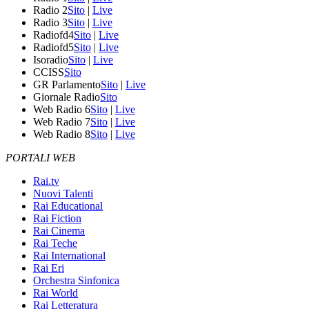
Radio 2
Sito
|
Live
Radio 3
Sito
|
Live
Radiofd4
Sito
|
Live
Radiofd5
Sito
|
Live
Isoradio
Sito
|
Live
CCISS
Sito
GR Parlamento
Sito
|
Live
Giornale Radio
Sito
Web Radio 6
Sito
|
Live
Web Radio 7
Sito
|
Live
Web Radio 8
Sito
|
Live
PORTALI WEB
Rai.tv
Nuovi Talenti
Rai Educational
Rai Fiction
Rai Cinema
Rai Teche
Rai International
Rai Eri
Orchestra Sinfonica
Rai World
Rai Letteratura