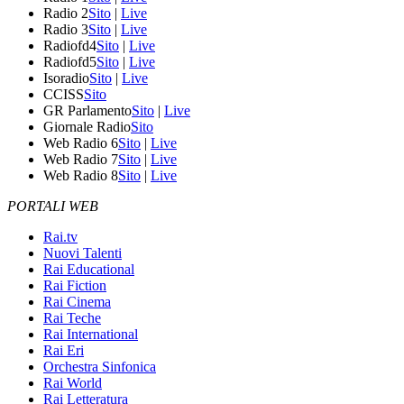
Radio 2
Sito
|
Live
Radio 3
Sito
|
Live
Radiofd4
Sito
|
Live
Radiofd5
Sito
|
Live
Isoradio
Sito
|
Live
CCISS
Sito
GR Parlamento
Sito
|
Live
Giornale Radio
Sito
Web Radio 6
Sito
|
Live
Web Radio 7
Sito
|
Live
Web Radio 8
Sito
|
Live
PORTALI WEB
Rai.tv
Nuovi Talenti
Rai Educational
Rai Fiction
Rai Cinema
Rai Teche
Rai International
Rai Eri
Orchestra Sinfonica
Rai World
Rai Letteratura