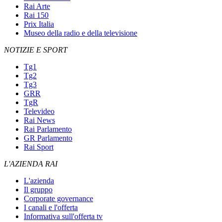
Rai Arte
Rai 150
Prix Italia
Museo della radio e della televisione
NOTIZIE E SPORT
Tg1
Tg2
Tg3
GRR
TgR
Televideo
Rai News
Rai Parlamento
GR Parlamento
Rai Sport
L'AZIENDA RAI
L'azienda
Il gruppo
Corporate governance
I canali e l'offerta
Informativa sull'offerta tv