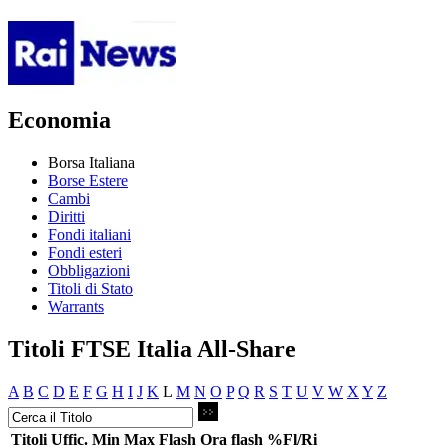
Economia
Borsa Italiana
Borse Estere
Cambi
Diritti
Fondi italiani
Fondi esteri
Obbligazioni
Titoli di Stato
Warrants
Titoli FTSE Italia All-Share
A
B
C
D
E
F
G
H
I
J
K
L
M
N
O
P
Q
R
S
T
U
V
W
X
Y
Z
Titoli
Uffic.
Min
Max
Flash
Ora flash
%Fl/Ri