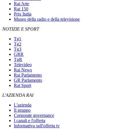
Rai Arte
Rai 150
Prix Italia
Museo della radio e della televisione
NOTIZIE E SPORT
Tg1
Tg2
Tg3
GRR
TgR
Televideo
Rai News
Rai Parlamento
GR Parlamento
Rai Sport
L'AZIENDA RAI
L'azienda
Il gruppo
Corporate governance
I canali e l'offerta
Informativa sull'offerta tv