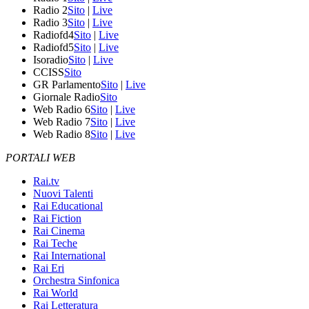
Radio 2
Sito
|
Live
Radio 3
Sito
|
Live
Radiofd4
Sito
|
Live
Radiofd5
Sito
|
Live
Isoradio
Sito
|
Live
CCISS
Sito
GR Parlamento
Sito
|
Live
Giornale Radio
Sito
Web Radio 6
Sito
|
Live
Web Radio 7
Sito
|
Live
Web Radio 8
Sito
|
Live
PORTALI WEB
Rai.tv
Nuovi Talenti
Rai Educational
Rai Fiction
Rai Cinema
Rai Teche
Rai International
Rai Eri
Orchestra Sinfonica
Rai World
Rai Letteratura