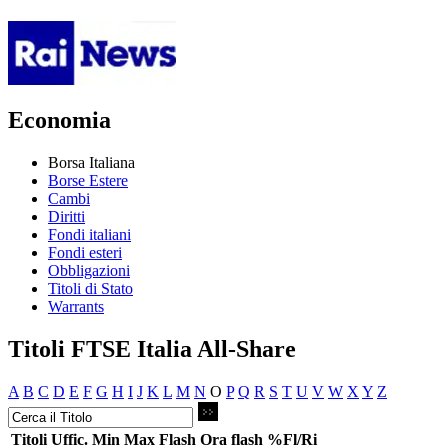
Economia
Borsa Italiana
Borse Estere
Cambi
Diritti
Fondi italiani
Fondi esteri
Obbligazioni
Titoli di Stato
Warrants
Titoli FTSE Italia All-Share
A
B
C
D
E
F
G
H
I
J
K
L
M
N
O
P
Q
R
S
T
U
V
W
X
Y
Z
Titoli
Uffic.
Min
Max
Flash
Ora flash
%Fl/Ri