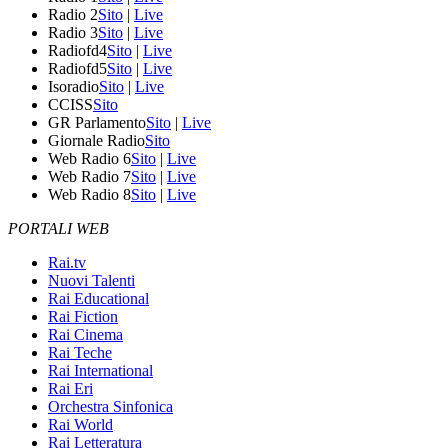
Radio 2
Sito
|
Live
Radio 3
Sito
|
Live
Radiofd4
Sito
|
Live
Radiofd5
Sito
|
Live
Isoradio
Sito
|
Live
CCISS
Sito
GR Parlamento
Sito
|
Live
Giornale Radio
Sito
Web Radio 6
Sito
|
Live
Web Radio 7
Sito
|
Live
Web Radio 8
Sito
|
Live
PORTALI WEB
Rai.tv
Nuovi Talenti
Rai Educational
Rai Fiction
Rai Cinema
Rai Teche
Rai International
Rai Eri
Orchestra Sinfonica
Rai World
Rai Letteratura