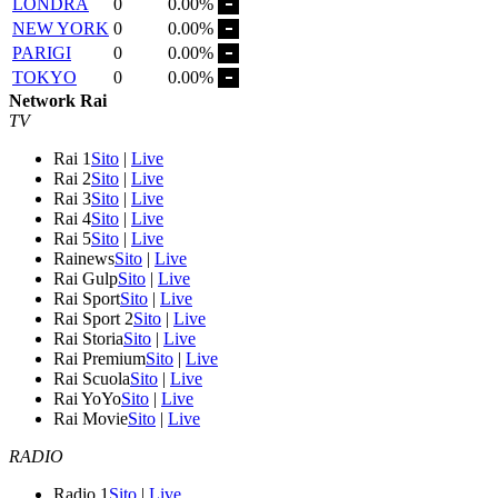
LONDRA
0
0.00%
NEW YORK
0
0.00%
PARIGI
0
0.00%
TOKYO
0
0.00%
Network Rai
TV
Rai 1
Sito
|
Live
Rai 2
Sito
|
Live
Rai 3
Sito
|
Live
Rai 4
Sito
|
Live
Rai 5
Sito
|
Live
Rainews
Sito
|
Live
Rai Gulp
Sito
|
Live
Rai Sport
Sito
|
Live
Rai Sport 2
Sito
|
Live
Rai Storia
Sito
|
Live
Rai Premium
Sito
|
Live
Rai Scuola
Sito
|
Live
Rai YoYo
Sito
|
Live
Rai Movie
Sito
|
Live
RADIO
Radio 1
Sito
|
Live