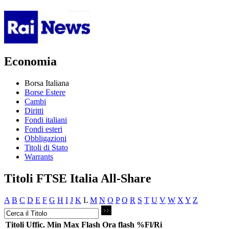
Economia
Borsa Italiana
Borse Estere
Cambi
Diritti
Fondi italiani
Fondi esteri
Obbligazioni
Titoli di Stato
Warrants
Titoli FTSE Italia All-Share
A
B
C
D
E
F
G
H
I
J
K
L
M
N
O
P
Q
R
S
T
U
V
W
X
Y
Z
Titoli
Uffic.
Min
Max
Flash
Ora flash
%Fl/Ri