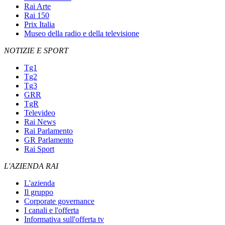
Rai Arte
Rai 150
Prix Italia
Museo della radio e della televisione
NOTIZIE E SPORT
Tg1
Tg2
Tg3
GRR
TgR
Televideo
Rai News
Rai Parlamento
GR Parlamento
Rai Sport
L'AZIENDA RAI
L'azienda
Il gruppo
Corporate governance
I canali e l'offerta
Informativa sull'offerta tv