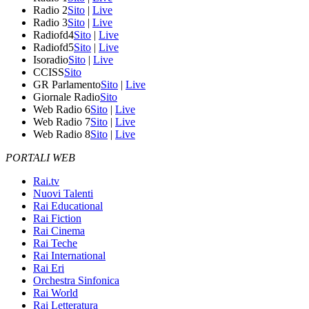
Radio 2
Sito
|
Live
Radio 3
Sito
|
Live
Radiofd4
Sito
|
Live
Radiofd5
Sito
|
Live
Isoradio
Sito
|
Live
CCISS
Sito
GR Parlamento
Sito
|
Live
Giornale Radio
Sito
Web Radio 6
Sito
|
Live
Web Radio 7
Sito
|
Live
Web Radio 8
Sito
|
Live
PORTALI WEB
Rai.tv
Nuovi Talenti
Rai Educational
Rai Fiction
Rai Cinema
Rai Teche
Rai International
Rai Eri
Orchestra Sinfonica
Rai World
Rai Letteratura