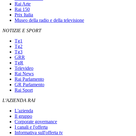
Rai Arte
Rai 150
Prix Italia
Museo della radio e della televisione
NOTIZIE E SPORT
Tg1
Tg2
Tg3
GRR
TgR
Televideo
Rai News
Rai Parlamento
GR Parlamento
Rai Sport
L'AZIENDA RAI
L'azienda
Il gruppo
Corporate governance
I canali e l'offerta
Informativa sull'offerta tv