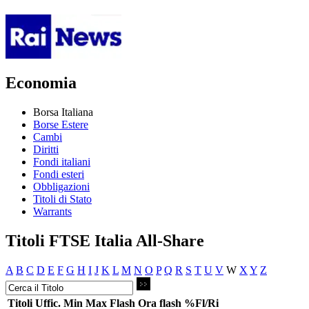
Economia
Borsa Italiana
Borse Estere
Cambi
Diritti
Fondi italiani
Fondi esteri
Obbligazioni
Titoli di Stato
Warrants
Titoli FTSE Italia All-Share
A
B
C
D
E
F
G
H
I
J
K
L
M
N
O
P
Q
R
S
T
U
V
W
X
Y
Z
Titoli
Uffic.
Min
Max
Flash
Ora flash
%Fl/Ri