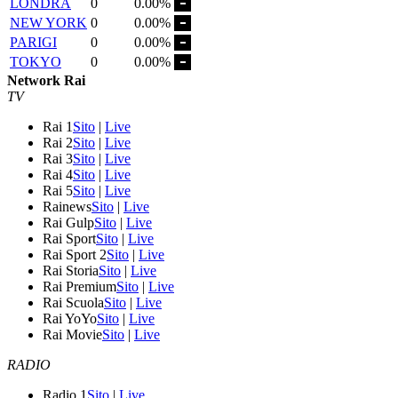
LONDRA
0
0.00%
NEW YORK
0
0.00%
PARIGI
0
0.00%
TOKYO
0
0.00%
Network Rai
TV
Rai 1
Sito
|
Live
Rai 2
Sito
|
Live
Rai 3
Sito
|
Live
Rai 4
Sito
|
Live
Rai 5
Sito
|
Live
Rainews
Sito
|
Live
Rai Gulp
Sito
|
Live
Rai Sport
Sito
|
Live
Rai Sport 2
Sito
|
Live
Rai Storia
Sito
|
Live
Rai Premium
Sito
|
Live
Rai Scuola
Sito
|
Live
Rai YoYo
Sito
|
Live
Rai Movie
Sito
|
Live
RADIO
Radio 1
Sito
|
Live