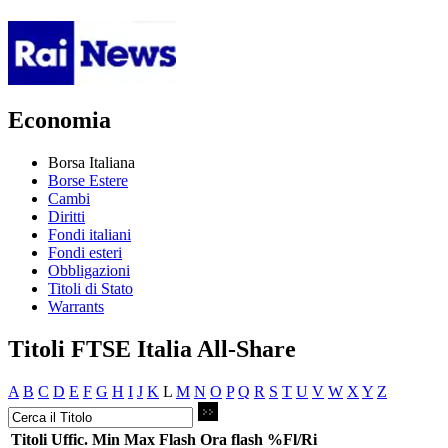
Economia
Borsa Italiana
Borse Estere
Cambi
Diritti
Fondi italiani
Fondi esteri
Obbligazioni
Titoli di Stato
Warrants
Titoli FTSE Italia All-Share
A
B
C
D
E
F
G
H
I
J
K
L
M
N
O
P
Q
R
S
T
U
V
W
X
Y
Z
Titoli
Uffic.
Min
Max
Flash
Ora flash
%Fl/Ri