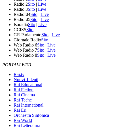
Radio 2
Sito
|
Live
Radio 3
Sito
|
Live
Radiofd4
Sito
|
Live
Radiofd5
Sito
|
Live
Isoradio
Sito
|
Live
CCISS
Sito
GR Parlamento
Sito
|
Live
Giornale Radio
Sito
Web Radio 6
Sito
|
Live
Web Radio 7
Sito
|
Live
Web Radio 8
Sito
|
Live
PORTALI WEB
Rai.tv
Nuovi Talenti
Rai Educational
Rai Fiction
Rai Cinema
Rai Teche
Rai International
Rai Eri
Orchestra Sinfonica
Rai World
Rai Letteratura