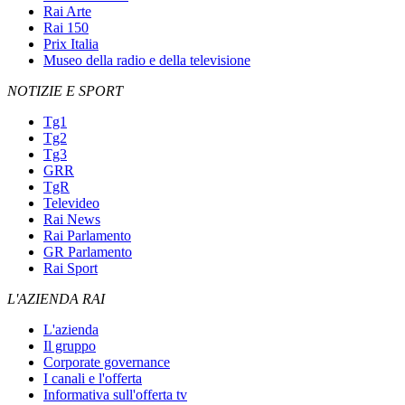
Rai Arte
Rai 150
Prix Italia
Museo della radio e della televisione
NOTIZIE E SPORT
Tg1
Tg2
Tg3
GRR
TgR
Televideo
Rai News
Rai Parlamento
GR Parlamento
Rai Sport
L'AZIENDA RAI
L'azienda
Il gruppo
Corporate governance
I canali e l'offerta
Informativa sull'offerta tv