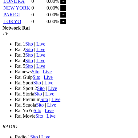
LONDRA
0
0.00%
NEW YORK
0
0.00%
PARIGI
0
0.00%
TOKYO
0
0.00%
Network Rai
TV
Rai 1
Sito
|
Live
Rai 2
Sito
|
Live
Rai 3
Sito
|
Live
Rai 4
Sito
|
Live
Rai 5
Sito
|
Live
Rainews
Sito
|
Live
Rai Gulp
Sito
|
Live
Rai Sport
Sito
|
Live
Rai Sport 2
Sito
|
Live
Rai Storia
Sito
|
Live
Rai Premium
Sito
|
Live
Rai Scuola
Sito
|
Live
Rai YoYo
Sito
|
Live
Rai Movie
Sito
|
Live
RADIO
Radio 1
Sito
|
Live