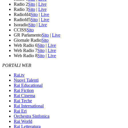
Radio 2
Sito
|
Live
Radio 3
Sito
|
Live
Radiofd4
Sito
|
Live
Radiofd5
Sito
|
Live
Isoradio
Sito
|
Live
CCISS
Sito
GR Parlamento
Sito
|
Live
Giornale Radio
Sito
Web Radio 6
Sito
|
Live
Web Radio 7
Sito
|
Live
Web Radio 8
Sito
|
Live
PORTALI WEB
Rai.tv
Nuovi Talenti
Rai Educational
Rai Fiction
Rai Cinema
Rai Teche
Rai International
Rai Eri
Orchestra Sinfonica
Rai World
Rai Letteratura