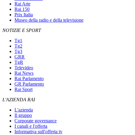
Rai Arte
Rai 150
Prix Italia
Museo della radio e della televisione
NOTIZIE E SPORT
Tg1
Tg2
Tg3
GRR
TgR
Televideo
Rai News
Rai Parlamento
GR Parlamento
Rai Sport
L'AZIENDA RAI
L'azienda
Il gruppo
Corporate governance
I canali e l'offerta
Informativa sull'offerta tv