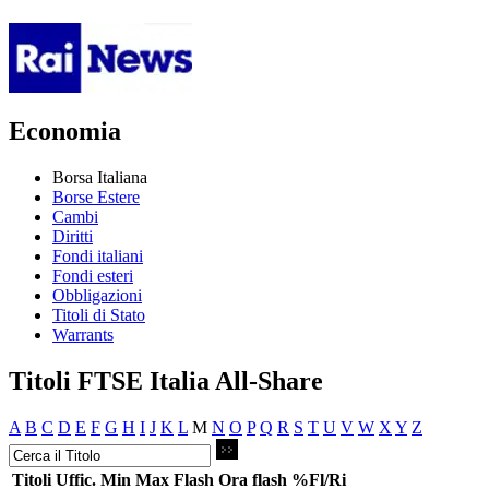
Economia
Borsa Italiana
Borse Estere
Cambi
Diritti
Fondi italiani
Fondi esteri
Obbligazioni
Titoli di Stato
Warrants
Titoli FTSE Italia All-Share
A
B
C
D
E
F
G
H
I
J
K
L
M
N
O
P
Q
R
S
T
U
V
W
X
Y
Z
Titoli
Uffic.
Min
Max
Flash
Ora flash
%Fl/Ri