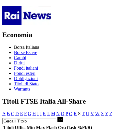
Economia
Borsa Italiana
Borse Estere
Cambi
Diritti
Fondi italiani
Fondi esteri
Obbligazioni
Titoli di Stato
Warrants
Titoli FTSE Italia All-Share
A
B
C
D
E
F
G
H
I
J
K
L
M
N
O
P
Q
R
S
T
U
V
W
X
Y
Z
Titoli
Uffic.
Min
Max
Flash
Ora flash
%Fl/Ri