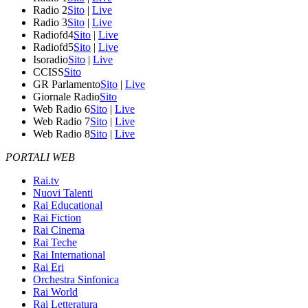
Radio 2
Sito
|
Live
Radio 3
Sito
|
Live
Radiofd4
Sito
|
Live
Radiofd5
Sito
|
Live
Isoradio
Sito
|
Live
CCISS
Sito
GR Parlamento
Sito
|
Live
Giornale Radio
Sito
Web Radio 6
Sito
|
Live
Web Radio 7
Sito
|
Live
Web Radio 8
Sito
|
Live
PORTALI WEB
Rai.tv
Nuovi Talenti
Rai Educational
Rai Fiction
Rai Cinema
Rai Teche
Rai International
Rai Eri
Orchestra Sinfonica
Rai World
Rai Letteratura