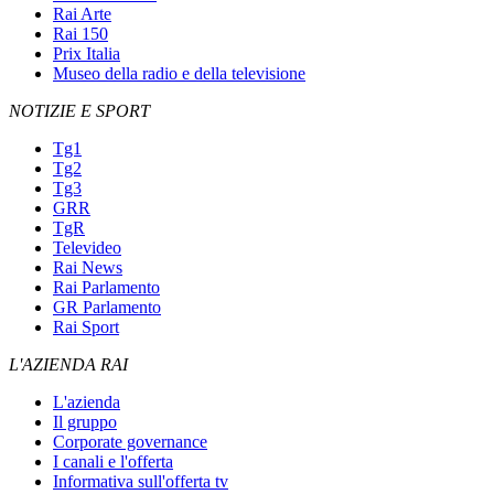
Rai Arte
Rai 150
Prix Italia
Museo della radio e della televisione
NOTIZIE E SPORT
Tg1
Tg2
Tg3
GRR
TgR
Televideo
Rai News
Rai Parlamento
GR Parlamento
Rai Sport
L'AZIENDA RAI
L'azienda
Il gruppo
Corporate governance
I canali e l'offerta
Informativa sull'offerta tv