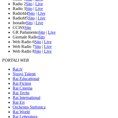
Radio 2
Sito
|
Live
Radio 3
Sito
|
Live
Radiofd4
Sito
|
Live
Radiofd5
Sito
|
Live
Isoradio
Sito
|
Live
CCISS
Sito
GR Parlamento
Sito
|
Live
Giornale Radio
Sito
Web Radio 6
Sito
|
Live
Web Radio 7
Sito
|
Live
Web Radio 8
Sito
|
Live
PORTALI WEB
Rai.tv
Nuovi Talenti
Rai Educational
Rai Fiction
Rai Cinema
Rai Teche
Rai International
Rai Eri
Orchestra Sinfonica
Rai World
Rai Letteratura