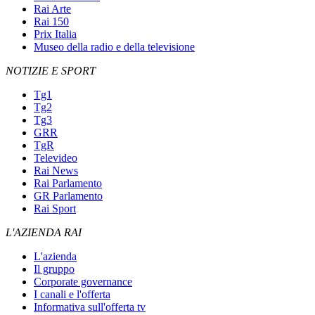
Rai Arte
Rai 150
Prix Italia
Museo della radio e della televisione
NOTIZIE E SPORT
Tg1
Tg2
Tg3
GRR
TgR
Televideo
Rai News
Rai Parlamento
GR Parlamento
Rai Sport
L'AZIENDA RAI
L'azienda
Il gruppo
Corporate governance
I canali e l'offerta
Informativa sull'offerta tv