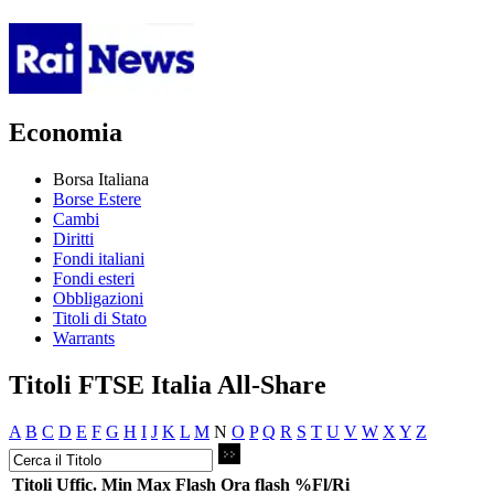
Economia
Borsa Italiana
Borse Estere
Cambi
Diritti
Fondi italiani
Fondi esteri
Obbligazioni
Titoli di Stato
Warrants
Titoli FTSE Italia All-Share
A
B
C
D
E
F
G
H
I
J
K
L
M
N
O
P
Q
R
S
T
U
V
W
X
Y
Z
Titoli
Uffic.
Min
Max
Flash
Ora flash
%Fl/Ri