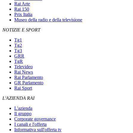
Rai Arte
Rai 150
Prix Italia
Museo della radio e della televisione
NOTIZIE E SPORT
Tg1
Tg2
Tg3
GRR
TgR
Televideo
Rai News
Rai Parlamento
GR Parlamento
Rai Sport
L'AZIENDA RAI
L'azienda
Il gruppo
Corporate governance
I canali e l'offerta
Informativa sull'offerta tv