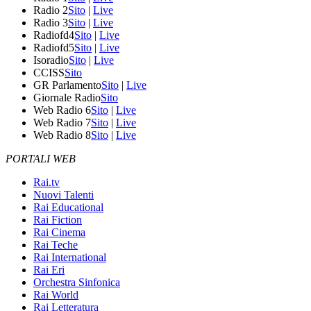
Radio 2
Sito
|
Live
Radio 3
Sito
|
Live
Radiofd4
Sito
|
Live
Radiofd5
Sito
|
Live
Isoradio
Sito
|
Live
CCISS
Sito
GR Parlamento
Sito
|
Live
Giornale Radio
Sito
Web Radio 6
Sito
|
Live
Web Radio 7
Sito
|
Live
Web Radio 8
Sito
|
Live
PORTALI WEB
Rai.tv
Nuovi Talenti
Rai Educational
Rai Fiction
Rai Cinema
Rai Teche
Rai International
Rai Eri
Orchestra Sinfonica
Rai World
Rai Letteratura