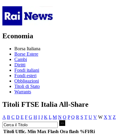
Economia
Borsa Italiana
Borse Estere
Cambi
Diritti
Fondi italiani
Fondi esteri
Obbligazioni
Titoli di Stato
Warrants
Titoli FTSE Italia All-Share
A
B
C
D
E
F
G
H
I
J
K
L
M
N
O
P
Q
R
S
T
U
V
W
X
Y
Z
Titoli
Uffic.
Min
Max
Flash
Ora flash
%Fl/Ri